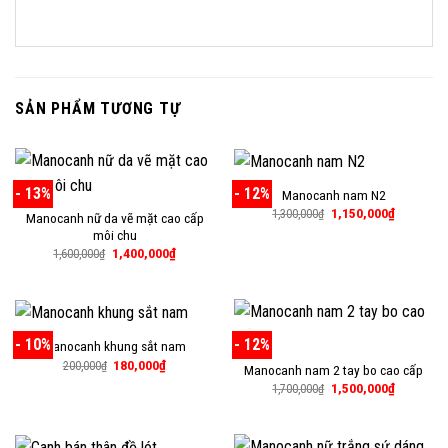
SẢN PHẨM TƯƠNG TỰ
- 13%
- 12%
Manocanh nam N2
Giá
Giá
1,150,000
₫
1,300,000
₫
Manocanh nữ da vẽ mặt cao cấp
gốc
hiện
môi chu
là:
tại
1,300,000₫.
là:
Giá
Giá
1,400,000
₫
1,600,000
₫
1,150,000
gốc
hiện
là:
tại
1,600,000₫.
là:
1,400,000₫.
- 10%
- 12%
Manocanh khung sắt nam
Giá
Giá
180,000
₫
200,000
₫
Manocanh nam 2 tay bo cao cấp
gốc
hiện
Giá
Giá
1,500,000
₫
là:
tại
1,700,000
₫
gốc
hiện
200,000₫.
là:
là:
tại
180,000₫.
1,700,000₫.
là:
1,500,000