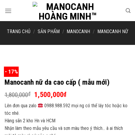
Skip
to
content
TRANG CHỦ
/
SẢN PHẨM
/
MANOCANH
/
MANOCANH NỮ
- 17%
Manocanh nữ da cao cấp ( mẫu mới)
Giá
Giá
1,500,000
₫
₫
1,800,000
gốc
hiện
Lên đơn qua zalo
0988.988.592 mọi ng có thể láy tóc hoặc ko
là:
tại
tóc nhé.
1,800,000₫.
là:
Hàng sãn 2 kho Hn và HCM
1,500,000₫.
Nhận làm theo mẫu yêu cầu và sơn màu theo ý thích… à ai thích