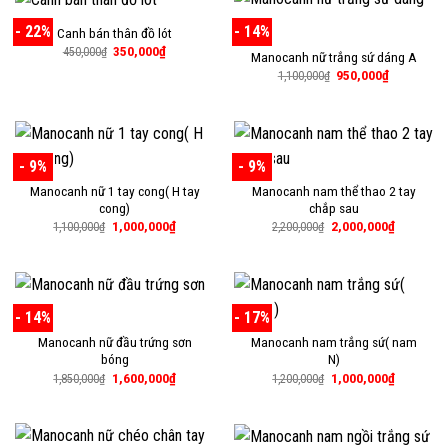
- 22%
- 14%
Canh bán thân đồ lót
Giá
Giá
350,000
₫
450,000
₫
Manocanh nữ trắng sứ dáng A
gốc
hiện
Giá
Giá
950,000
₫
là:
tại
1,100,000
₫
gốc
hiện
450,000₫.
là:
là:
tại
350,000₫.
1,100,000₫.
là:
950,000₫.
- 9%
- 9%
Manocanh nữ 1 tay cong( H tay
Manocanh nam thể thao 2 tay
cong)
chắp sau
Giá
Giá
Giá
Giá
1,000,000
₫
2,000,000
₫
1,100,000
₫
2,200,000
₫
gốc
hiện
gốc
hiện
là:
tại
là:
tại
1,100,000₫.
là:
2,200,000₫.
là:
1,000,000₫.
2,000,000
- 14%
- 17%
Manocanh nữ đầu trứng sơn
Manocanh nam trắng sứ( nam
bóng
N)
Giá
Giá
Giá
Giá
1,600,000
₫
1,000,000
₫
1,850,000
₫
1,200,000
₫
gốc
hiện
gốc
hiện
là:
tại
là:
tại
1,850,000₫.
là:
1,200,000₫.
là:
1,600,000₫.
1,000,000