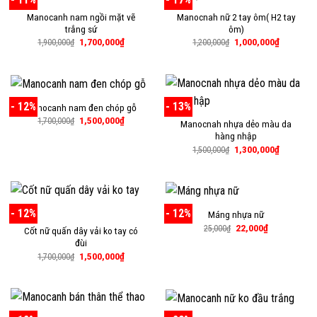
Manocanh nam ngồi mặt vẽ
Manocnah nữ 2 tay ôm( H2 tay
trắng sứ
ôm)
Giá
Giá
Giá
Giá
1,700,000
₫
1,000,000
₫
1,900,000
₫
1,200,000
₫
gốc
hiện
gốc
hiện
là:
tại
là:
tại
1,900,000₫.
là:
1,200,000₫.
là:
1,700,000₫.
1,000,000
- 12%
- 13%
Manocanh nam đen chóp gỗ
Giá
Giá
1,500,000
₫
1,700,000
₫
Manocnah nhựa dẻo màu da
gốc
hiện
hàng nhập
là:
tại
1,700,000₫.
là:
Giá
Giá
1,300,000
₫
1,500,000
₫
1,500,000₫.
gốc
hiện
là:
tại
1,500,000₫.
là:
1,300,000
- 12%
- 12%
Máng nhựa nữ
Giá
Giá
22,000
₫
25,000
₫
Cốt nữ quấn dây vải ko tay có
gốc
hiện
đùi
là:
tại
25,000₫.
là:
Giá
Giá
1,500,000
₫
1,700,000
₫
22,000₫.
gốc
hiện
là:
tại
1,700,000₫.
là:
1,500,000₫.