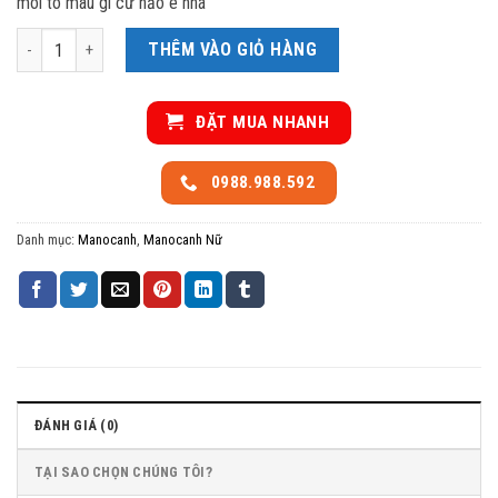
môi tô màu gì cứ nảo e nhá
Manocanh nữ da cao cấp ( mẫu mới) số lượng
THÊM VÀO GIỎ HÀNG
ĐẶT MUA NHANH
0988.988.592
Danh mục:
Manocanh
,
Manocanh Nữ
ĐÁNH GIÁ (0)
TẠI SAO CHỌN CHÚNG TÔI?