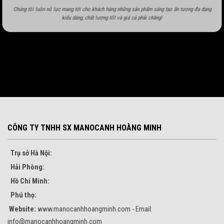
Chúng tôi luôn nỗ lực mang tới cho khách hàng những sản phẩm sáng tạo ấn tượng đa dạng
kiểu dáng, chất lượng tốt và giá cả phải chăng!
CÔNG TY TNHH SX MANOCANH HOÀNG MINH
Trụ sở Hà Nội:
Hải Phòng:
Hồ Chí Minh:
Phú thọ:
Website:
www.manocanhhoangminh.com - Email:
info@manocanhhoangminh.com