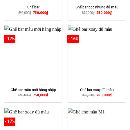
Ghế bar
Ghế bar bọc nhung đủ màu
Giá
Giá
Giá
Giá
750,000
₫
750,000
₫
899,000
₫
890,000
₫
gốc
hiện
gốc
hiện
là:
tại
là:
tại
899,000₫.
là:
890,000₫.
là:
750,000₫.
750,000₫.
- 17%
- 16%
Ghế bar mẫu mới hàng nhập
Ghế bar xoay đủ màu
Giá
Giá
Giá
Giá
750,000
₫
750,000
₫
899,000
₫
890,000
₫
gốc
hiện
gốc
hiện
là:
tại
là:
tại
899,000₫.
là:
890,000₫.
là:
750,000₫.
750,000₫.
- 17%