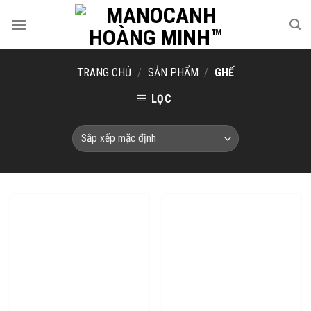
Skip
to
content
TRANG CHỦ
/
SẢN PHẨM
/
GHẾ
LỌC