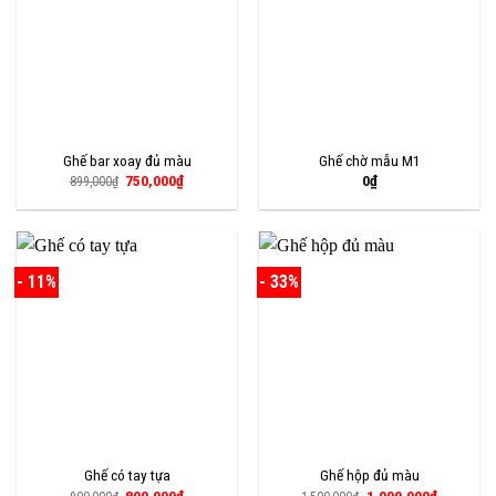
Ghế bar xoay đủ màu
Ghế chờ mẫu M1
Giá
Giá
750,000
₫
0
₫
899,000
₫
gốc
hiện
là:
tại
899,000₫.
là:
750,000₫.
- 11%
- 33%
Ghế có tay tựa
Ghế hộp đủ màu
Giá
Giá
Giá
Giá
800,000
₫
1,000,000
₫