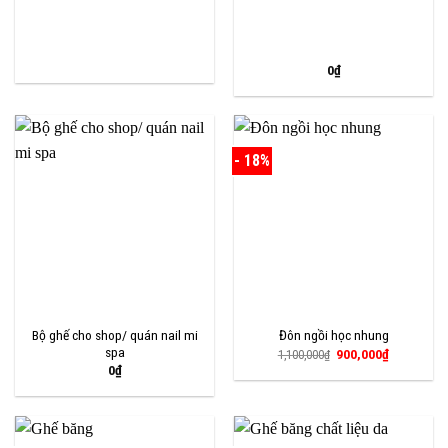
0
₫
- 18%
Bộ ghế cho shop/ quán nail mi
Đôn ngồi học nhung
spa
Giá
Giá
900,000
₫
1,100,000
₫
gốc
hiện
0
₫
là:
tại
1,100,000₫.
là:
900,000₫.