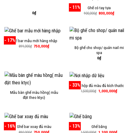
- 11%
Ghế có tay tựa
0
₫
Giá
Giá
800,000
₫
900,000
₫
gốc
hiện
là:
tại
900,000₫.
là:
800,000₫.
- 17%
Ghế bar mẫu mới hàng nhập
Giá
Giá
750,000
₫
899,000
₫
Bộ ghế cho shop/ quán nail mi
gốc
hiện
spa
là:
tại
899,000₫.
là:
0
₫
750,000₫.
- 33%
Ghế hộp đủ màu đủ kích thước
Giá
Giá
1,000,000
₫
1,500,000
₫
Mẫu bàn ghế màu hồng( mẫu
gốc
hiện
đặt theo ktyc)
là:
tại
1,500,000₫.
là:
1,000,000
- 16%
- 13%
Ghế bar xoay đủ màu
Ghế băng
Giá
Giá
Giá
Giá
750,000
₫
1,300,000
₫
890,000
₫
1,500,000
₫