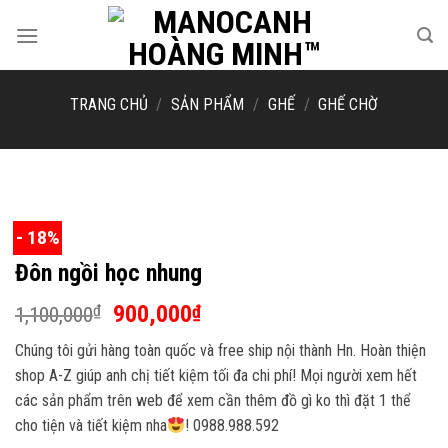
Skip
to
content
TRANG CHỦ
/
SẢN PHẨM
/
GHẾ
/
GHẾ CHỜ
- 18%
Đôn ngồi học nhung
Giá
Giá
900,000
₫
₫
1,100,000
gốc
hiện
Chúng tôi gửi hàng toàn quốc và free ship nội thành Hn. Hoàn thiện
là:
tại
shop A-Z giúp anh chị tiết kiệm tối đa chi phí! Mọi người xem hết
1,100,000₫.
là:
các sản phẩm trên web để xem cần thêm đồ gì ko thì đặt 1 thể
900,000₫.
cho tiện và tiết kiệm nha
! 0988.988.592