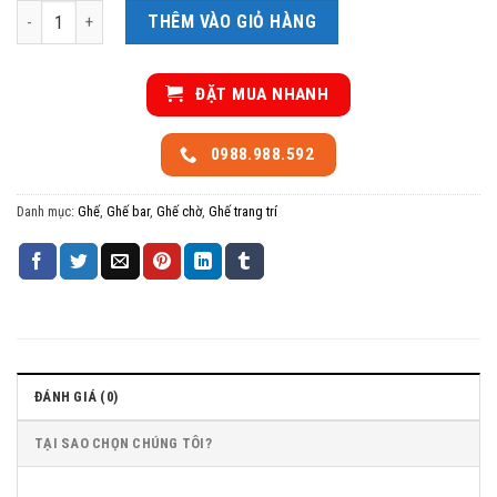
Đôn ngồi học nhung số lượng
THÊM VÀO GIỎ HÀNG
ĐẶT MUA NHANH
0988.988.592
Danh mục:
Ghế
,
Ghế bar
,
Ghế chờ
,
Ghế trang trí
ĐÁNH GIÁ (0)
TẠI SAO CHỌN CHÚNG TÔI?