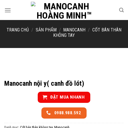
Skip
to
content
TRANG CHỦ
/
SẢN PHẨM
/
MANOCANH
/
CỐT BÁN THÂN
KHÔNG TAY
Manocanh nội y( canh đồ lót)
ĐẶT MUA NHANH
0988.988.592
Danh mục:
Cốt bán thân không tay
,
Manocanh