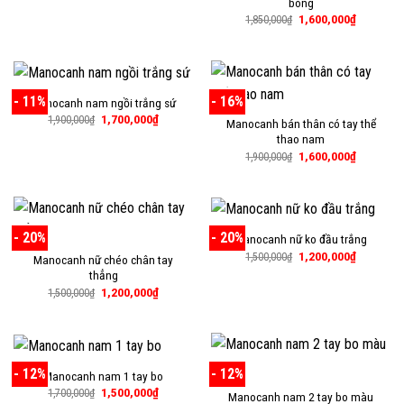
bóng
là:
tại
1,200,000₫.
là:
Giá
Giá
1,600,000
₫
1,850,000
₫
1,000,000₫.
gốc
hiện
là:
tại
1,850,000₫.
là:
1,600,000
- 11%
- 16%
Manocanh nam ngồi trắng sứ
Giá
Giá
1,700,000
₫
1,900,000
₫
Manocanh bán thân có tay thể
gốc
hiện
thao nam
là:
tại
1,900,000₫.
là:
Giá
Giá
1,600,000
₫
1,900,000
₫
1,700,000₫.
gốc
hiện
là:
tại
1,900,000₫.
là:
1,600,000
- 20%
- 20%
Manocanh nữ ko đầu trắng
Giá
Giá
1,200,000
₫
1,500,000
₫
Manocanh nữ chéo chân tay
gốc
hiện
thẳng
là:
tại
1,500,000₫.
là:
Giá
Giá
1,200,000
₫
1,500,000
₫
1,200,000
gốc
hiện
là:
tại
1,500,000₫.
là:
1,200,000₫.
- 12%
- 12%
Manocanh nam 1 tay bo
Giá
Giá
1,500,000
₫
1,700,000
₫
Manocanh nam 2 tay bo màu
gốc
hiện