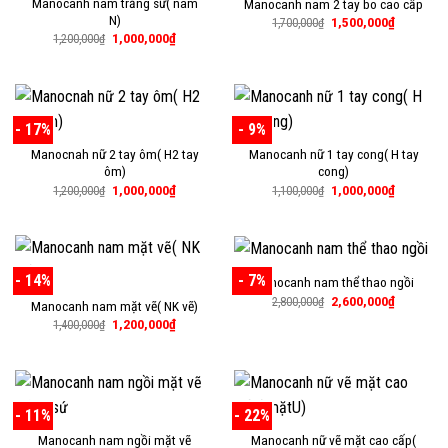
Manocanh nam trắng sứ( nam
Manocanh nam 2 tay bo cao cấp
N)
Giá
Giá
1,500,000
₫
1,700,000
₫
gốc
hiện
Giá
Giá
1,000,000
₫
1,200,000
₫
là:
tại
gốc
hiện
1,700,000₫.
là:
là:
tại
1,500,000
1,200,000₫.
là:
1,000,000₫.
- 17%
- 9%
Manocnah nữ 2 tay ôm( H2 tay
Manocanh nữ 1 tay cong( H tay
ôm)
cong)
Giá
Giá
Giá
Giá
1,000,000
₫
1,000,000
₫
1,200,000
₫
1,100,000
₫
gốc
hiện
gốc
hiện
là:
tại
là:
tại
1,200,000₫.
là:
1,100,000₫.
là:
1,000,000₫.
1,000,000
- 14%
- 7%
Manocanh nam thể thao ngồi
Giá
Giá
2,600,000
₫
2,800,000
₫
Manocanh nam mặt vẽ( NK vẽ)
gốc
hiện
Giá
Giá
1,200,000
₫
là:
tại
1,400,000
₫
gốc
hiện
2,800,000₫.
là:
là:
tại
2,600,000
1,400,000₫.
là:
1,200,000₫.
- 11%
- 22%
Manocanh nam ngồi mặt vẽ
Manocanh nữ vẽ mặt cao cấp(