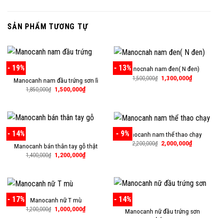
SẢN PHẨM TƯƠNG TỰ
- 19%
- 13%
Manocnah nam đen( N đen)
Giá
Giá
1,300,000
₫
1,500,000
₫
Manocanh nam đầu trứng sơn lì
gốc
hiện
Giá
Giá
1,500,000
₫
là:
tại
1,850,000
₫
gốc
hiện
1,500,000₫.
là:
là:
tại
1,300,000
1,850,000₫.
là:
1,500,000₫.
- 14%
- 9%
Manocanh nam thể thao chạy
Giá
Giá
2,000,000
₫
2,200,000
₫
Manocanh bán thân tay gỗ thật
gốc
hiện
Giá
Giá
1,200,000
₫
là:
tại
1,400,000
₫
gốc
hiện
2,200,000₫.
là:
là:
tại
2,000,000
1,400,000₫.
là:
1,200,000₫.
- 17%
- 14%
Manocanh nữ T mù
Giá
Giá
1,000,000
₫
1,200,000
₫
Manocanh nữ đầu trứng sơn
gốc
hiện