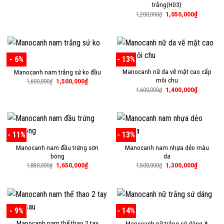
trắng(H03)
là:
tại
2,200,000₫.
là:
Giá
Giá
1,050,000
₫
1,200,000
₫
2,000,000₫.
gốc
hiện
là:
tại
1,200,000₫.
là:
1,050,000
- 6%
- 13%
Manocanh nữ da vẽ mặt cao cấp
Manocanh nam trắng sứ ko đầu
môi chu
Giá
Giá
1,500,000
₫
1,600,000
₫
gốc
hiện
Giá
Giá
1,400,000
₫
1,600,000
₫
là:
tại
gốc
hiện
1,600,000₫.
là:
là:
tại
1,500,000₫.
1,600,000₫.
là:
1,400,000
- 11%
- 13%
Manocanh nam đầu trứng sơn
Manocanh nam nhựa dẻo màu
bóng
da
Giá
Giá
Giá
Giá
1,650,000
₫
1,300,000
₫
1,850,000
₫
1,500,000
₫
gốc
hiện
gốc
hiện
là:
tại
là:
tại
1,850,000₫.
là:
1,500,000₫.
là:
1,650,000₫.
1,300,000
- 9%
- 14%
Manocanh nam thể thao 2 tay
Manocanh nữ trắng sứ dáng A