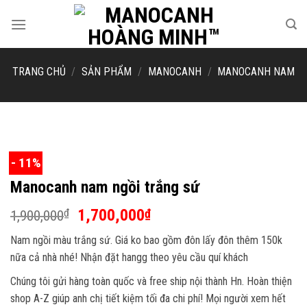
Skip
to
content
TRANG CHỦ
/
SẢN PHẨM
/
MANOCANH
/
MANOCANH NAM
- 11%
Manocanh nam ngồi trắng sứ
Giá
Giá
1,700,000
₫
₫
1,900,000
gốc
hiện
Nam ngồi màu trắng sứ. Giá ko bao gồm đôn lấy đôn thêm 150k
là:
tại
nữa cả nhà nhé! Nhận đặt hangg theo yêu cầu quí khách
1,900,000₫.
là:
1,700,000₫.
Chúng tôi gửi hàng toàn quốc và free ship nội thành Hn. Hoàn thiện
shop A-Z giúp anh chị tiết kiệm tối đa chi phí! Mọi người xem hết