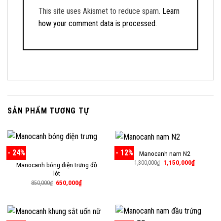
This site uses Akismet to reduce spam.
Learn
how your comment data is processed.
SẢN PHẨM TƯƠNG TỰ
- 24%
- 12%
Manocanh nam N2
Giá
Giá
1,150,000
₫
1,300,000
₫
Manocanh bóng điện trưng đồ
gốc
hiện
lót
là:
tại
1,300,000₫.
là:
Giá
Giá
650,000
₫
850,000
₫
1,150,000
gốc
hiện
là:
tại
850,000₫.
là:
650,000₫.