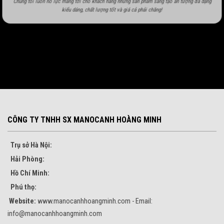
Chúng tôi luôn nỗ lực mang tới cho khách hàng những sản phẩm sáng tạo ấn tượng đa dạng
kiểu dáng, chất lượng tốt và giá cả phải chăng!
CÔNG TY TNHH SX MANOCANH HOÀNG MINH
Trụ sở Hà Nội:
Hải Phòng:
Hồ Chí Minh:
Phú thọ:
Website:
www.manocanhhoangminh.com - Email:
info@manocanhhoangminh.com