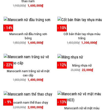
thao nam
là:
tại
1,200,000₫.
là:
Giá
Giá
1,600,000
₫
1,900,000
₫
100,000₫.
gốc
hiện
là:
tại
1,900,000₫.
là:
1,600,000₫.
- 14%
- 10%
Manocanh nữ đầu trứng sơn
Cốt bán thân tay nhựa màu
bóng
trắng
Giá
Giá
Giá
Giá
1,600,000
₫
1,300,000
₫
1,850,000
₫
1,450,000
₫
gốc
hiện
gốc
hiện
là:
tại
là:
tại
1,850,000₫.
là:
1,450,000₫.
là:
1,600,000₫.
1,300,000
- 22%
- 12%
Máng nhựa nữ
Giá
Giá
22,000
₫
25,000
₫
Manocanh nam trắng sứ vẽ mặt
gốc
hiện
cao cấp
là:
tại
25,000₫.
là:
Giá
Giá
1,400,000
₫
1,800,000
₫
22,000₫.
gốc
hiện
là:
tại
1,800,000₫.
là:
1,400,000₫.
- 9%
- 13%
Manocanh nam thể thao chạy
Giá
Giá
2,000,000
₫
2,200,000
₫
Manocanh nữ vẽ mặt màu
gốc
hiện