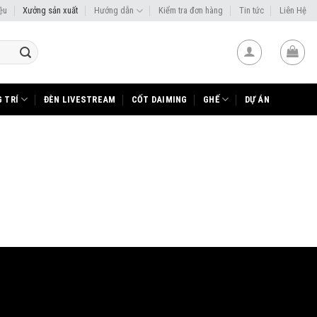
iệu
Xưởng sản xuất
Hướng dẫn
Kiểm tra đơn hàng
Tin tức
Liên Hệ
 TRÍ
ĐÈN LIVESTREAM
CỐT DAIMING
GHẾ
DỰ ÁN