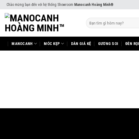
Skip
Chào mừng bạn đến với hệ thống Showroom
Manocanh Hoàng Minh®
to
content
Tìm
kiếm:
MANOCANH
MÓC KẸP
DÀN GIÁ KỆ
GƯƠNG SOI
ĐÈN RỌ