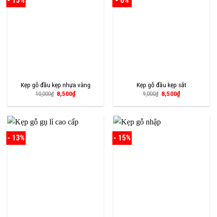
- 15%
- 6%
Kẹp gỗ đầu kẹp nhựa vàng
Kẹp gỗ đầu kẹp sắt
Giá
Giá
Giá
Giá
8,500
₫
8,500
₫
10,000
₫
9,000
₫
gốc
hiện
gốc
hiện
là:
tại
là:
tại
10,000₫.
là:
9,000₫.
là:
8,500₫.
8,500₫.
- 13%
- 15%