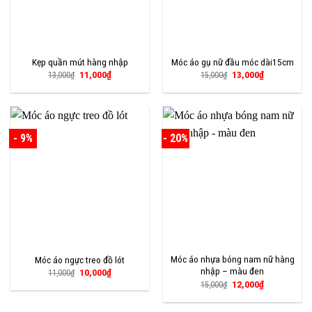
Kẹp quần mút hàng nhập
Móc áo gụ nữ đầu móc dài15cm
Giá
Giá
Giá
Giá
11,000
₫
13,000
₫
13,000
₫
15,000
₫
gốc
hiện
gốc
hiện
là:
tại
là:
tại
13,000₫.
là:
15,000₫.
là:
11,000₫.
13,000₫.
- 9%
- 20%
Móc áo nhựa bóng nam nữ hàng
Móc áo ngực treo đồ lót
nhập – màu đen
Giá
Giá
10,000
₫
11,000
₫
gốc
hiện
Giá
Giá
12,000
₫
15,000
₫
là:
tại
gốc
hiện
11,000₫.
là:
là:
tại
10,000₫.
15,000₫.
là: