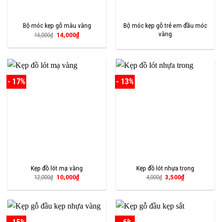
Bộ móc kẹp gỗ trẻ em đầu móc
Bộ móc kẹp gỗ màu vàng
vàng
Giá
Giá
14,000
₫
16,000
₫
gốc
hiện
là:
tại
16,000₫.
là:
14,000₫.
- 17%
- 13%
Kẹp đồ lót mạ vàng
Kẹp đồ lót nhựa trong
Giá
Giá
Giá
Giá
10,000
₫
3,500
₫
12,000
₫
4,000
₫
gốc
hiện
gốc
hiện
là:
tại
là:
tại
12,000₫.
là:
4,000₫.
là:
10,000₫.
3,500₫.