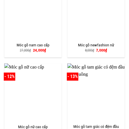
Móc gỗ nam cao cấp
Móc gỗ newfashion nữ
Giá
Giá
Giá
Giá
24,000
₫
7,000
₫
27,000
₫
8,000
₫
gốc
hiện
gốc
hiện
là:
tại
là:
tại
27,000₫.
là:
8,000₫.
là:
24,000₫.
7,000₫.
- 12%
- 13%
Móc gỗ tam giác có đệm đầu
Móc gỗ nữ cao cấp