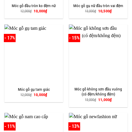
Móc gỗ đầu tròn ko đệm nữ
Móc gỗ gụ nữ đầu tròn vai đệm
Giá
Giá
Giá
Giá
10,000
₫
10,500
₫
12,000
₫
13,000
₫
gốc
hiện
gốc
hiện
là:
tại
là:
tại
12,000₫.
là:
13,000₫.
là:
10,000₫.
10,500₫.
- 17%
- 15%
Móc gỗ không sơn đầu vuông
Móc gỗ gụ tam giác
(có đệm/không đệm)
Giá
Giá
10,000
₫
12,000
₫
gốc
hiện
Giá
Giá
11,000
₫
13,000
₫
là:
tại
gốc
hiện
12,000₫.
là:
là:
tại
10,000₫.
13,000₫.
là:
11,000₫.
- 11%
- 13%