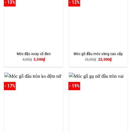
- 13%
- 12%
Móc đặc xoay cổ đen
Móc gỗ đầu móc vàng cao cấp
Giá
Giá
Giá
Giá
3,500
₫
22,000
₫
4,000
₫
25,000
₫
gốc
hiện
gốc
hiện
là:
tại
là:
tại
4,000₫.
là:
25,000₫.
là:
3,500₫.
22,000₫.
- 17%
- 19%