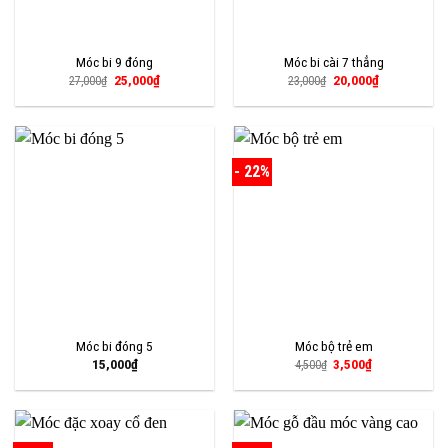
Móc bi 9 đóng
Móc bi cài 7 thẳng
Giá
Giá
Giá
Giá
25,000
₫
20,000
₫
27,000
₫
23,000
₫
gốc
hiện
gốc
hiện
là:
tại
là:
tại
27,000₫.
là:
23,000₫.
là:
25,000₫.
20,000₫.
- 22%
Móc bi đóng 5
Móc bộ trẻ em
Giá
Giá
15,000
₫
3,500
₫
4,500
₫
gốc
hiện
là:
tại
4,500₫.
là:
3,500₫.