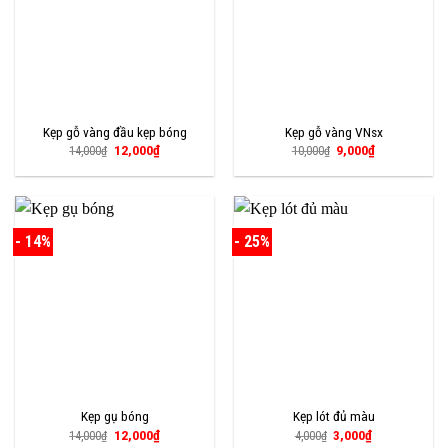
Kẹp gỗ vàng đầu kẹp bóng
Kẹp gỗ vàng VNsx
Giá
Giá
Giá
Giá
12,000
₫
9,000
₫
14,000
₫
10,000
₫
gốc
hiện
gốc
hiện
là:
tại
là:
tại
14,000₫.
là:
10,000₫.
là:
12,000₫.
9,000₫.
- 14%
- 25%
Kẹp gụ bóng
Kẹp lót đủ màu
Giá
Giá
Giá
Giá
12,000
₫
3,000
₫
14,000
₫
4,000
₫
gốc
hiện
gốc
hiện