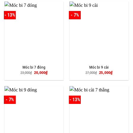
12,000₫.
- 13%
- 7%
Móc bi 7 đóng
Móc bi 9 cài
Giá
Giá
Giá
Giá
20,000
₫
25,000
₫
23,000
₫
27,000
₫
gốc
hiện
gốc
hiện
là:
tại
là:
tại
23,000₫.
là:
27,000₫.
là:
20,000₫.
25,000₫.
- 7%
- 13%