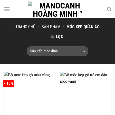
Skip
to
content
TRANG CHỦ
/
SẢN PHẨM
/
MÓC KẸP QUẦN ÁO
LỌC
- 13%