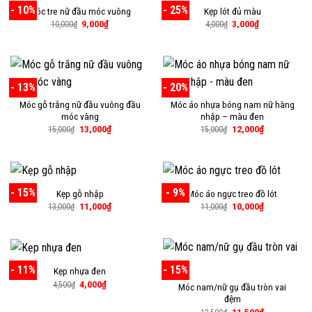
- 10%
- 25%
Móc tre nữ đầu móc vuông
Kẹp lót đủ màu
Giá
Giá
Giá
Giá
9,000
₫
3,000
₫
10,000
₫
4,000
₫
gốc
hiện
gốc
hiện
là:
tại
là:
tại
10,000₫.
là:
4,000₫.
là:
9,000₫.
3,000₫.
- 13%
- 20%
Móc gỗ trắng nữ đầu vuông đầu
Móc áo nhựa bóng nam nữ hàng
móc vàng
nhập – màu đen
Giá
Giá
Giá
Giá
13,000
₫
12,000
₫
15,000
₫
15,000
₫
gốc
hiện
gốc
hiện
là:
tại
là:
tại
15,000₫.
là:
15,000₫.
là:
13,000₫.
12,000₫.
- 15%
- 9%
Kẹp gỗ nhập
Móc áo ngực treo đồ lót
Giá
Giá
Giá
Giá
11,000
₫
10,000
₫
13,000
₫
11,000
₫
gốc
hiện
gốc
hiện
là:
tại
là:
tại
13,000₫.
là:
11,000₫.
là:
11,000₫.
10,000₫.
- 11%
- 15%
Kẹp nhựa đen
Giá
Giá
4,000
₫
4,500
₫
Móc nam/nữ gụ đầu tròn vai
gốc
hiện
đệm
là:
tại
4,500₫.
là:
Giá
Giá
11,500
₫