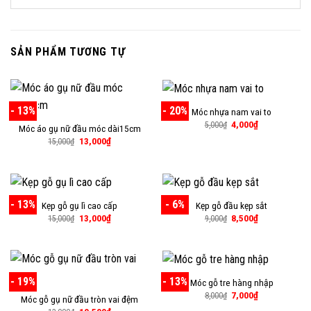
SẢN PHẨM TƯƠNG TỰ
- 13%
- 20%
Móc nhựa nam vai to
Giá
Giá
4,000
₫
5,000
₫
Móc áo gụ nữ đầu móc dài15cm
gốc
hiện
Giá
Giá
13,000
₫
là:
tại
15,000
₫
gốc
hiện
5,000₫.
là:
là:
tại
4,000₫.
15,000₫.
là:
13,000₫.
- 13%
- 6%
Kẹp gỗ gụ lì cao cấp
Kẹp gỗ đầu kẹp sắt
Giá
Giá
Giá
Giá
13,000
₫
8,500
₫
15,000
₫
9,000
₫
gốc
hiện
gốc
hiện
là:
tại
là:
tại
15,000₫.
là:
9,000₫.
là:
13,000₫.
8,500₫.
- 19%
- 13%
Móc gỗ tre hàng nhập
Giá
Giá
7,000
₫
8,000
₫
Móc gỗ gụ nữ đầu tròn vai đệm
gốc
hiện
Giá
Giá