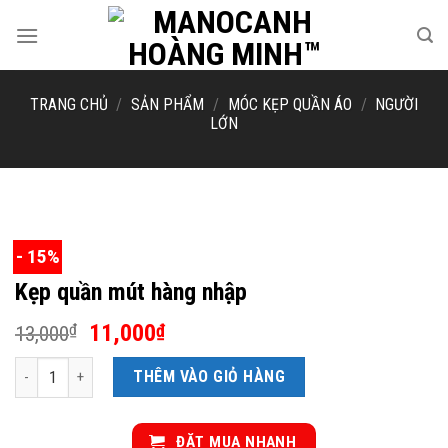
Skip
to
content
TRANG CHỦ
/
SẢN PHẨM
/
MÓC KẸP QUẦN ÁO
/
NGƯỜI
LỚN
- 15%
Kẹp quần mút hàng nhập
Giá
Giá
11,000
₫
₫
13,000
gốc
hiện
Kẹp quần mút hàng nhập số lượng
là:
tại
THÊM VÀO GIỎ HÀNG
13,000₫.
là:
11,000₫.
ĐẶT MUA NHANH