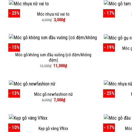
4,000₫.
- 25%
- 17%
Móc nhựa nữ vai to
Giá
Giá
3,000
₫
4,000
₫
gốc
hiện
là:
tại
4,000₫.
là:
3,000₫.
- 15%
- 19%
Móc g
Móc gỗ không sơn đầu vuông (có đệm/không
đệm)
Giá
Giá
11,000
₫
13,000
₫
gốc
hiện
là:
tại
13,000₫.
là:
11,000₫.
- 13%
- 25%
Móc gỗ newfashion nữ
Giá
Giá
7,000
₫
8,000
₫
gốc
hiện
là:
tại
8,000₫.
là:
7,000₫.
- 10%
- 17%
Kẹp gỗ vàng VNsx
Móc