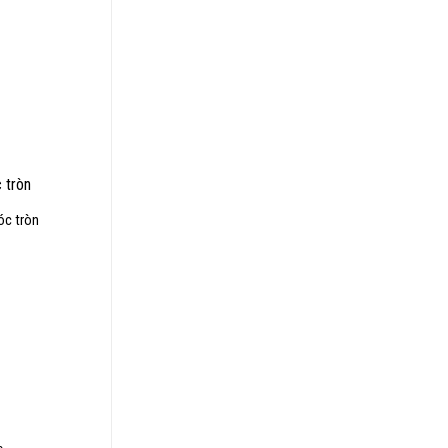
₫.
00₫.
óc tròn
0₫.
₫.