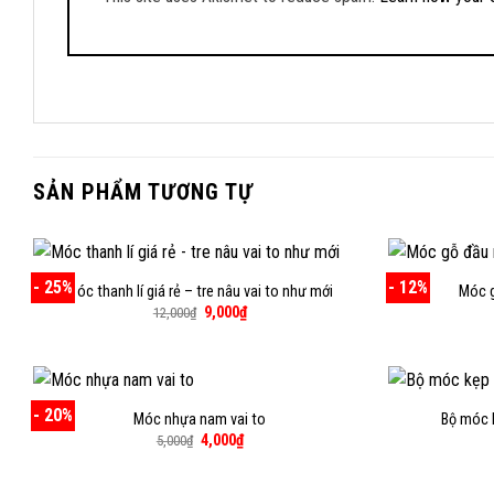
SẢN PHẨM TƯƠNG TỰ
- 25%
- 12%
Móc thanh lí giá rẻ – tre nâu vai to như mới
Móc 
Giá
Giá
9,000
₫
12,000
₫
gốc
hiện
là:
tại
12,000₫.
là:
9,000₫.
- 20%
Móc nhựa nam vai to
Bộ móc 
Giá
Giá
4,000
₫
5,000
₫
gốc
hiện
là:
tại
5,000₫.
là: