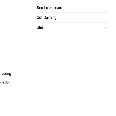
0₫.
Đèn Livestream
Cốt Daiming
Ghế
₫.
0₫.
c vuông
00₫.