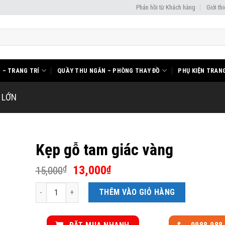
Phản hồi từ Khách hàng
Giới th
I – TRANG TRÍ
QUẦY THU NGÂN – PHÒNG THAY ĐỒ
PHỤ KIỆN TRANG
 LỚN
Kẹp gỗ tam giác vàng
Giá
Giá
13,000
₫
₫
15,000
gốc
hiện
Kẹp gỗ tam giác vàng số lượng
là:
tại
THÊM VÀO GIỎ HÀNG
15,000₫.
là:
13,000₫.