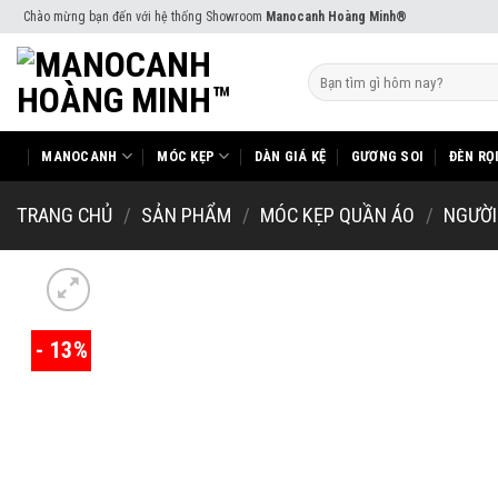
Skip
Chào mừng bạn đến với hệ thống Showroom
Manocanh Hoàng Minh®
to
content
Tìm
kiếm:
MANOCANH
MÓC KẸP
DÀN GIÁ KỆ
GƯƠNG SOI
ĐÈN RỌ
TRANG CHỦ
/
SẢN PHẨM
/
MÓC KẸP QUẦN ÁO
/
NGƯỜI
- 13%