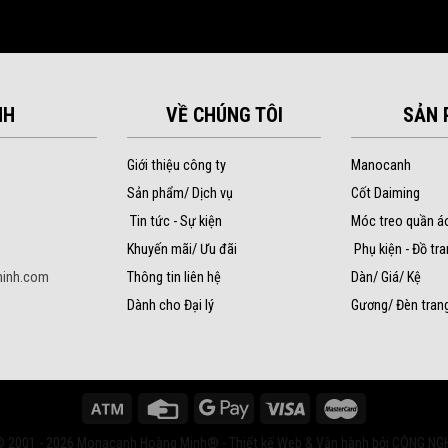
NH
VỀ CHÚNG TÔI
SẢN 
Giới thiệu công ty
Manocanh
Sản phẩm/ Dịch vụ
Cốt Daiming
Tin tức - Sự kiện
Móc treo quần á
Khuyến mãi/ Ưu đãi
Phụ kiện - Đồ tra
inh.com
Thông tin liên hệ
Dàn/ Giá/ Kệ
Dành cho Đại lý
Gương/ Đèn trang
© 2001 - 2026 Monacanh Hoàng Minh® - Thiết kế Web & Vận hành bởi CÔNG NG