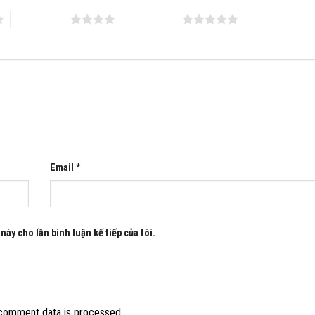
4 trên 5 sao
5 trên 5 sao
Email
*
này cho lần bình luận kế tiếp của tôi.
comment data is processed.