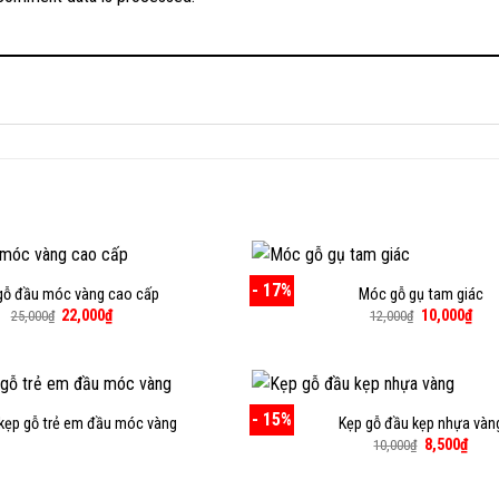
- 17%
gỗ đầu móc vàng cao cấp
Móc gỗ gụ tam giác
Giá
Giá
Giá
Giá
22,000
₫
10,000
₫
25,000
₫
12,000
₫
gốc
hiện
gốc
hiện
là:
tại
là:
tại
25,000₫.
là:
12,000₫.
là:
22,000₫.
10,0
- 15%
kẹp gỗ trẻ em đầu móc vàng
Kẹp gỗ đầu kẹp nhựa vàn
Giá
Giá
8,500
₫
10,000
₫
gốc
hiện
là:
tại
10,000₫.
là: