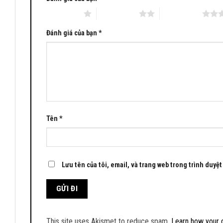
1 trên 5 sao
2 trên 5 sao
3 trên 5 sao
Đánh giá của bạn
*
Tên
*
Lưu tên của tôi, email, và trang web trong trình duyệt 
This site uses Akismet to reduce spam.
Learn how your 