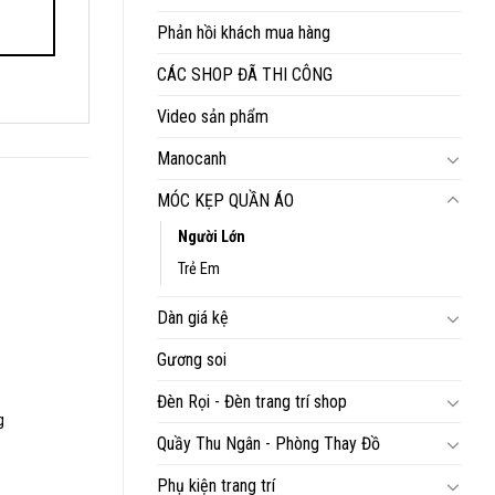
Phản hồi khách mua hàng
CÁC SHOP ĐÃ THI CÔNG
Video sản phẩm
Manocanh
MÓC KẸP QUẦN ÁO
Người Lớn
Trẻ Em
Dàn giá kệ
Gương soi
00₫.
Đèn Rọi - Đèn trang trí shop
g
Quầy Thu Ngân - Phòng Thay Đồ
Phụ kiện trang trí