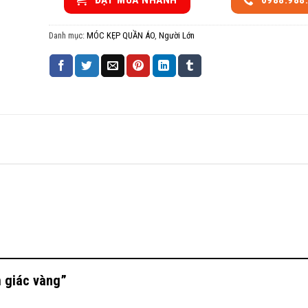
ĐẶT MUA NHANH
0988.988
Danh mục:
MÓC KẸP QUẦN ÁO
,
Người Lớn
m giác vàng”