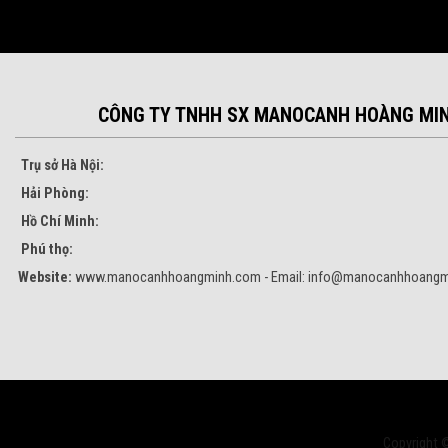
CÔNG TY TNHH SX MANOCANH HOÀNG MI
Trụ sở Hà Nội:
Hải Phòng:
Hồ Chí Minh:
Phú thọ:
Website:
www.manocanhhoangminh.com - Email:
info@manocanhhoangm
Copyright 