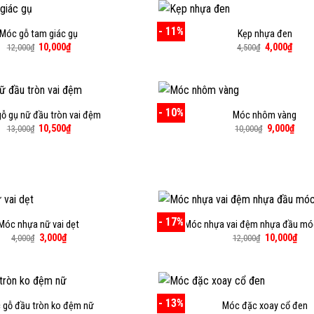
8,50
- 11%
Móc gỗ tam giác gụ
Kẹp nhựa đen
Giá
Giá
Giá
Giá
10,000
₫
4,000
₫
12,000
₫
4,500
₫
gốc
hiện
gốc
hiện
là:
tại
là:
tại
12,000₫.
là:
4,500₫.
là:
10,000₫.
4,000
- 10%
ỗ gụ nữ đầu tròn vai đệm
Móc nhôm vàng
Giá
Giá
Giá
Giá
10,500
₫
9,000
₫
13,000
₫
10,000
₫
gốc
hiện
gốc
hiện
là:
tại
là:
tại
13,000₫.
là:
10,000₫.
là:
10,500₫.
9,00
- 17%
Móc nhựa nữ vai dẹt
Móc nhựa vai đệm nhựa đầu mó
Giá
Giá
Giá
Giá
3,000
₫
10,000
₫
4,000
₫
12,000
₫
gốc
hiện
gốc
hiện
là:
tại
là:
tại
4,000₫.
là:
12,000₫.
là:
3,000₫.
10,0
- 13%
 gỗ đầu tròn ko đệm nữ
Móc đặc xoay cổ đen