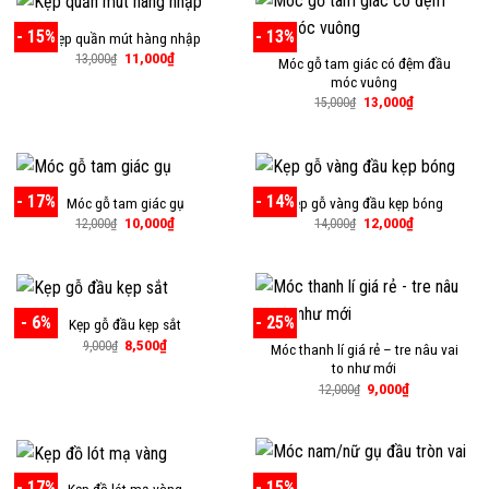
- 15%
- 13%
Kẹp quần mút hàng nhập
Giá
Giá
11,000
₫
13,000
₫
Móc gỗ tam giác có đệm đầu
gốc
hiện
móc vuông
là:
tại
13,000₫.
là:
Giá
Giá
13,000
₫
15,000
₫
11,000₫.
gốc
hiện
là:
tại
15,000₫.
là:
13,000₫.
- 17%
- 14%
Móc gỗ tam giác gụ
Kẹp gỗ vàng đầu kẹp bóng
Giá
Giá
Giá
Giá
10,000
₫
12,000
₫
12,000
₫
14,000
₫
gốc
hiện
gốc
hiện
là:
tại
là:
tại
12,000₫.
là:
14,000₫.
là:
10,000₫.
12,000₫.
- 6%
- 25%
Kẹp gỗ đầu kẹp sắt
Giá
Giá
8,500
₫
9,000
₫
Móc thanh lí giá rẻ – tre nâu vai
gốc
hiện
to như mới
là:
tại
9,000₫.
là:
Giá
Giá
9,000
₫
12,000
₫
8,500₫.
gốc
hiện
là:
tại
12,000₫.
là:
9,000₫.
- 17%
- 15%