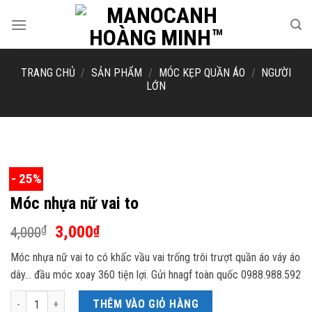
Skip
to
content
TRANG CHỦ
/
SẢN PHẨM
/
MÓC KẸP QUẦN ÁO
/
NGƯỜI
LỚN
- 25%
Móc nhựa nữ vai to
Giá
Giá
3,000
₫
₫
4,000
gốc
hiện
Móc nhựa nữ vai to có khấc vầu vai trống trôi trượt quần áo váy áo
là:
tại
dây… đầu móc xoay 360 tiện lợi. Gửi hnagf toàn quốc 0988.988.592
4,000₫.
là:
3,000₫.
Móc nhựa nữ vai to số lượng
THÊM VÀO GIỎ HÀNG