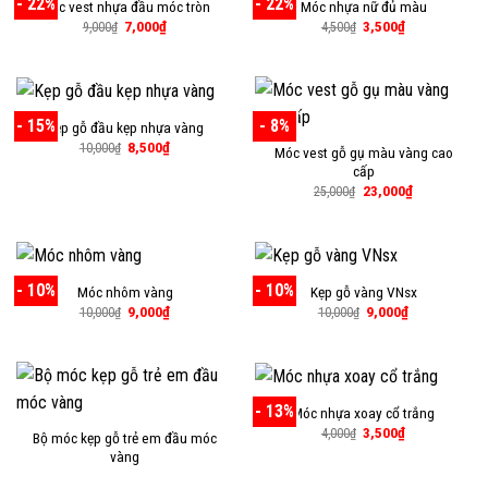
- 22%
- 22%
Móc vest nhựa đầu móc tròn
Móc nhựa nữ đủ màu
Giá
Giá
Giá
Giá
7,000
₫
3,500
₫
9,000
₫
4,500
₫
gốc
hiện
gốc
hiện
là:
tại
là:
tại
9,000₫.
là:
4,500₫.
là:
7,000₫.
3,500₫.
- 15%
- 8%
Kẹp gỗ đầu kẹp nhựa vàng
Giá
Giá
8,500
₫
10,000
₫
Móc vest gỗ gụ màu vàng cao
gốc
hiện
cấp
là:
tại
10,000₫.
là:
Giá
Giá
23,000
₫
25,000
₫
8,500₫.
gốc
hiện
là:
tại
25,000₫.
là:
23,000₫.
- 10%
- 10%
Móc nhôm vàng
Kẹp gỗ vàng VNsx
Giá
Giá
Giá
Giá
9,000
₫
9,000
₫
10,000
₫
10,000
₫
gốc
hiện
gốc
hiện
là:
tại
là:
tại
10,000₫.
là:
10,000₫.
là:
9,000₫.
9,000₫.
- 13%
Móc nhựa xoay cổ trắng
Giá
Giá
3,500
₫
4,000
₫
Bộ móc kẹp gỗ trẻ em đầu móc
gốc
hiện
vàng
là:
tại
4,000₫.
là: