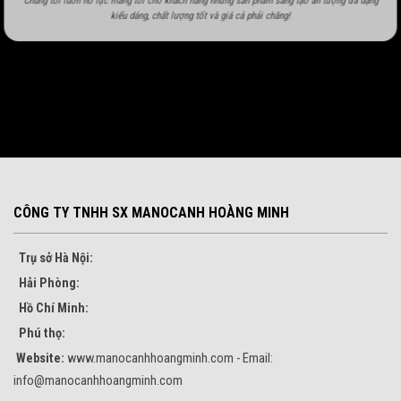
Chúng tôi luôn nỗ lực mang tới cho khách hàng những sản phẩm sáng tạo ấn tượng đa dạng
kiểu dáng, chất lượng tốt và giá cả phải chăng!
CÔNG TY TNHH SX MANOCANH HOÀNG MINH
Trụ sở Hà Nội:
Hải Phòng:
Hồ Chí Minh:
Phú thọ:
Website:
www.manocanhhoangminh.com - Email:
info@manocanhhoangminh.com