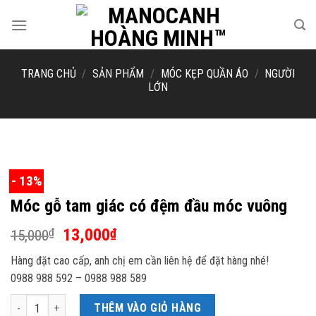
Skip
to
content
TRANG CHỦ
/
SẢN PHẨM
/
MÓC KẸP QUẦN ÁO
/
NGƯỜI
LỚN
- 13%
Móc gỗ tam giác có đệm đầu móc vuông
Giá
Giá
13,000
₫
₫
15,000
gốc
hiện
Hàng đặt cao cấp, anh chị em cần liên hệ để đặt hàng nhé!
là:
tại
0988 988 592 – 0988 988 589
15,000₫.
là:
13,000₫.
Móc gỗ tam giác có đệm đầu móc vuông số lượng
THÊM VÀO GIỎ HÀNG