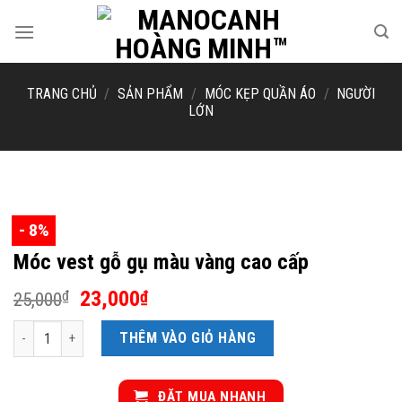
Skip
to
content
TRANG CHỦ
/
SẢN PHẨM
/
MÓC KẸP QUẦN ÁO
/
NGƯỜI
LỚN
- 8%
Móc vest gỗ gụ màu vàng cao cấp
Giá
Giá
23,000
₫
₫
25,000
gốc
hiện
Móc vest gỗ gụ màu vàng cao cấp số lượng
là:
tại
THÊM VÀO GIỎ HÀNG
25,000₫.
là:
23,000₫.
ĐẶT MUA NHANH