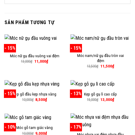
SẢN PHẨM TƯƠNG TỰ
- 15%
- 15%
Móc nam/nữ gụ đầu tròn vai
Móc nữ gụ đầu vuông vai đệm
đệm
Giá
Giá
11,000
₫
13,000
₫
gốc
hiện
Giá
Giá
11,500
₫
13,500
₫
là:
tại
gốc
hiện
13,000₫.
là:
là:
tại
11,000₫.
13,500₫.
là:
11,500₫.
- 15%
- 13%
Kẹp gỗ đầu kẹp nhựa vàng
Kẹp gỗ gụ lì cao cấp
Giá
Giá
Giá
Giá
8,500
₫
13,000
₫
10,000
₫
15,000
₫
gốc
hiện
gốc
hiện
là:
tại
là:
tại
10,000₫.
là:
15,000₫.
là:
8,500₫.
13,000₫.
- 10%
- 17%
Móc gỗ tam giác vàng
Giá
Giá
9,000
₫
10,000
₫
Móc nhựa vai đệm nhựa đầu