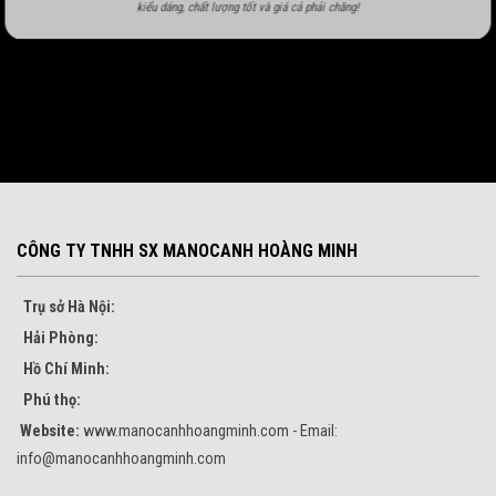
kiểu dáng, chất lượng tốt và giá cả phải chăng!
CÔNG TY TNHH SX MANOCANH HOÀNG MINH
Trụ sở Hà Nội:
Hải Phòng:
Hồ Chí Minh:
Phú thọ:
Website:
www.manocanhhoangminh.com - Email:
info@manocanhhoangminh.com