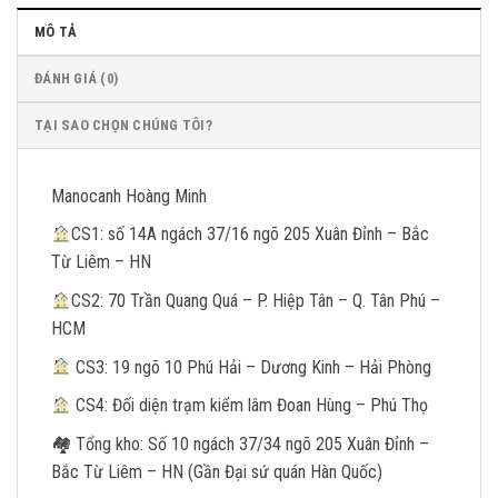
MÔ TẢ
ĐÁNH GIÁ (0)
TẠI SAO CHỌN CHÚNG TÔI?
Manocanh Hoàng Minh
CS1: số 14A ngách 37/16 ngõ 205 Xuân Đỉnh – Bắc
Từ Liêm – HN
CS2: 70 Trần Quang Quá – P. Hiệp Tân – Q. Tân Phú –
HCM
CS3: 19 ngõ 10 Phú Hải – Dương Kinh – Hải Phòng
CS4: Đối diện trạm kiểm lâm Đoan Hùng – Phú Thọ
🏘
Tổng kho: Số 10 ngách 37/34 ngõ 205 Xuân Đỉnh –
Bắc Từ Liêm – HN (Gần Đại sứ quán Hàn Quốc)