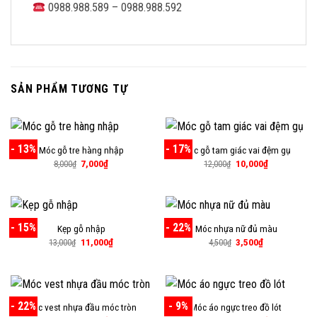
0988.988.589 – 0988.988.592
SẢN PHẨM TƯƠNG TỰ
- 13%
- 17%
Móc gỗ tre hàng nhập
Móc gỗ tam giác vai đệm gụ
Giá
Giá
Giá
Giá
7,000
₫
10,000
₫
8,000
₫
12,000
₫
gốc
hiện
gốc
hiện
là:
tại
là:
tại
8,000₫.
là:
12,000₫.
là:
7,000₫.
10,000₫.
- 15%
- 22%
Kẹp gỗ nhập
Móc nhựa nữ đủ màu
Giá
Giá
Giá
Giá
11,000
₫
3,500
₫
13,000
₫
4,500
₫
gốc
hiện
gốc
hiện
là:
tại
là:
tại
13,000₫.
là:
4,500₫.
là:
11,000₫.
3,500₫.
- 22%
- 9%
Móc vest nhựa đầu móc tròn
Móc áo ngực treo đồ lót