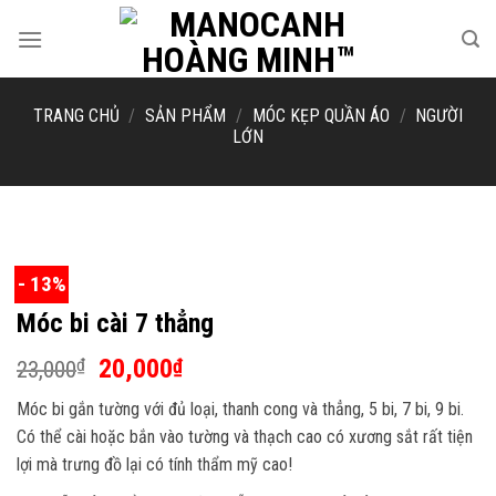
Skip
to
content
TRANG CHỦ
/
SẢN PHẨM
/
MÓC KẸP QUẦN ÁO
/
NGƯỜI
LỚN
- 13%
Móc bi cài 7 thẳng
Giá
Giá
20,000
₫
₫
23,000
gốc
hiện
Móc bi gắn tường với đủ loại, thanh cong và thẳng, 5 bi, 7 bi, 9 bi.
là:
tại
Có thể cài hoặc bắn vào tường và thạch cao có xương sắt rất tiện
23,000₫.
là:
lợi mà trưng đồ lại có tính thẩm mỹ cao!
20,000₫.