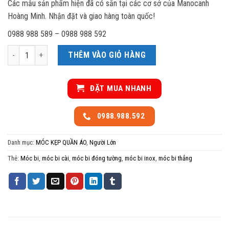
Các mẫu sản phẩm hiện đã có sẵn tại các cơ sở của Manocanh
Hoàng Minh. Nhận đặt và giao hàng toàn quốc!
0988 988 589 – 0988 988 592
Móc bi cài 7 thẳng số lượng
THÊM VÀO GIỎ HÀNG
ĐẶT MUA NHANH
0988.988.592
Danh mục:
MÓC KẸP QUẦN ÁO
,
Người Lớn
Thẻ:
Móc bi
,
móc bi cài
,
móc bi đóng tường
,
móc bi inox
,
móc bi thẳng