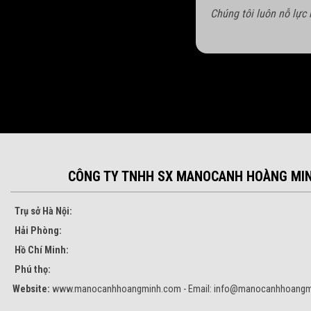
Chúng tôi luôn nỗ lực
CÔNG TY TNHH SX MANOCANH HOÀNG MI
Trụ sở Hà Nội:
Hải Phòng:
Hồ Chí Minh:
Phú thọ:
Website:
www.manocanhhoangminh.com - Email:
info@manocanhhoangm