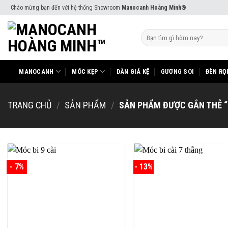
Skip
Chào mừng bạn đến với hệ thống Showroom
Manocanh Hoàng Minh®
to
content
Tìm
kiếm:
MANOCANH
MÓC KẸP
DÀN GIÁ KỆ
GƯƠNG SOI
ĐÈN RỌ
TRANG CHỦ
/
SẢN PHẨM
/
SẢN PHẨM ĐƯỢC GẮN THẺ “
- 7%
- 13%