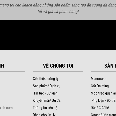
 mang tới cho khách hàng những sản phẩm sáng tạo ấn tượng đa dạng
tốt và giá cả phải chăng!
NH
VỀ CHÚNG TÔI
SẢN 
Giới thiệu công ty
Manocanh
Sản phẩm/ Dịch vụ
Cốt Daiming
Tin tức - Sự kiện
Móc treo quần á
Khuyến mãi/ Ưu đãi
Phụ kiện - Đồ tra
inh.com
Thông tin liên hệ
Dàn/ Giá/ Kệ
Dành cho Đại lý
Gương/ Đèn trang