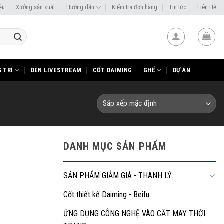
iệu
Xưởng sản xuất
Hướng dẫn
Kiểm tra đơn hàng
Tin tức
Liên Hệ
 TRÍ
ĐÈN LIVESTREAM
CỐT DAIMING
GHẾ
DỰ ÁN
DANH MỤC SẢN PHẨM
SẢN PHẨM GIẢM GIÁ - THANH LÝ
Cốt thiết kế Daiming - Beifu
ỨNG DỤNG CÔNG NGHỆ VÀO CẮT MAY THỜI