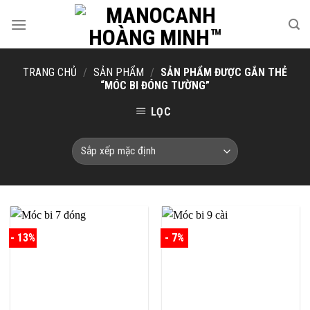
Skip
to
content
TRANG CHỦ
/
SẢN PHẨM
/
SẢN PHẨM ĐƯỢC GẮN THẺ
“MÓC BI ĐÓNG TƯỜNG”
LỌC
- 13%
- 7%