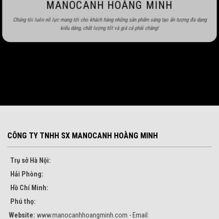
MANOCANH HOÀNG MINH
Chúng tôi luôn nỗ lực mang tới cho khách hàng những sản phẩm sáng tạo ấn tượng đa dạng
kiểu dáng, chất lượng tốt và giá cả phải chăng!
CÔNG TY TNHH SX MANOCANH HOÀNG MINH
Trụ sở Hà Nội:
Hải Phòng:
Hồ Chí Minh:
Phú thọ:
Website:
www.manocanhhoangminh.com - Email: