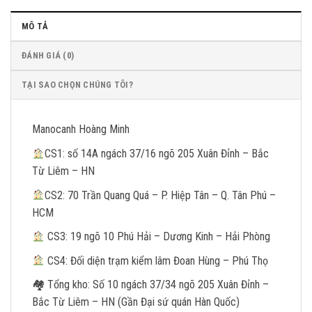
MÔ TẢ
ĐÁNH GIÁ (0)
TẠI SAO CHỌN CHÚNG TÔI?
Manocanh Hoàng Minh
CS1: số 14A ngách 37/16 ngõ 205 Xuân Đỉnh – Bắc
Từ Liêm – HN
CS2: 70 Trần Quang Quá – P. Hiệp Tân – Q. Tân Phú –
HCM
CS3: 19 ngõ 10 Phú Hải – Dương Kinh – Hải Phòng
CS4: Đối diện trạm kiểm lâm Đoan Hùng – Phú Thọ
🏘
Tổng kho: Số 10 ngách 37/34 ngõ 205 Xuân Đỉnh –
Bắc Từ Liêm – HN (Gần Đại sứ quán Hàn Quốc)