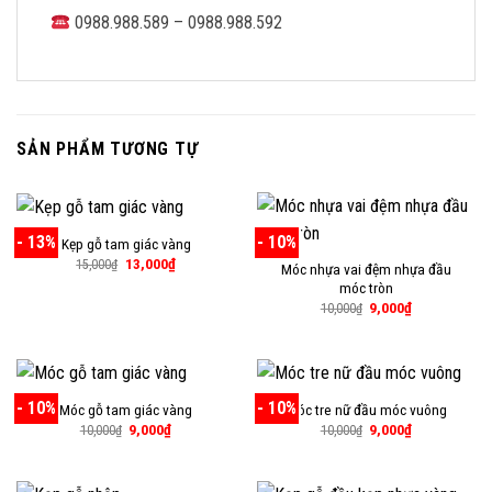
0988.988.589 – 0988.988.592
SẢN PHẨM TƯƠNG TỰ
- 13%
- 10%
Kẹp gỗ tam giác vàng
Giá
Giá
13,000
₫
15,000
₫
Móc nhựa vai đệm nhựa đầu
gốc
hiện
móc tròn
là:
tại
15,000₫.
là:
Giá
Giá
9,000
₫
10,000
₫
13,000₫.
gốc
hiện
là:
tại
10,000₫.
là:
9,000₫.
- 10%
- 10%
Móc gỗ tam giác vàng
Móc tre nữ đầu móc vuông
Giá
Giá
Giá
Giá
9,000
₫
9,000
₫
10,000
₫
10,000
₫
gốc
hiện
gốc
hiện
là:
tại
là:
tại
10,000₫.
là:
10,000₫.
là:
9,000₫.
9,000₫.