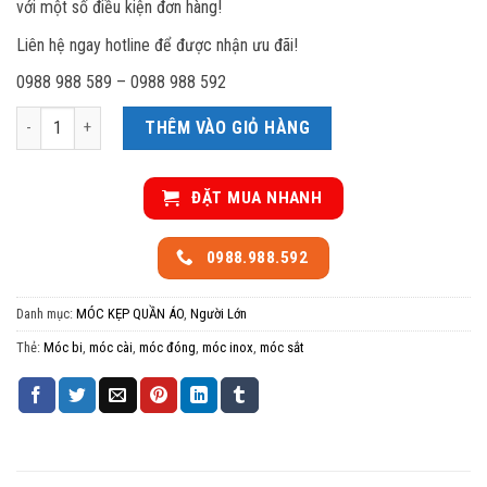
với một số điều kiện đơn hàng!
Liên hệ ngay hotline để được nhận ưu đãi!
0988 988 589 – 0988 988 592
Móc bi đóng 5 số lượng
THÊM VÀO GIỎ HÀNG
ĐẶT MUA NHANH
0988.988.592
Danh mục:
MÓC KẸP QUẦN ÁO
,
Người Lớn
Thẻ:
Móc bi
,
móc cài
,
móc đóng
,
móc inox
,
móc sắt