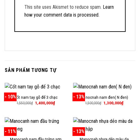
This site uses Akismet to reduce spam.
Learn
how your comment data is processed.
SẢN PHẨM TƯƠNG TỰ
- 10%
- 13%
Cốt nam tay gỗ đế 3 chạc
Manocnah nam đen( N đen)
Giá
Giá
Giá
Giá
1,400,000
₫
1,300,000
₫
1,550,000
₫
1,500,000
₫
gốc
hiện
gốc
hiện
là:
tại
là:
tại
1,550,000₫.
là:
1,500,000₫.
là:
1,400,000₫.
1,300,000
- 11%
- 13%
Manocanh nam đầu trứng sơn
Manocnah nhựa dẻo màu da