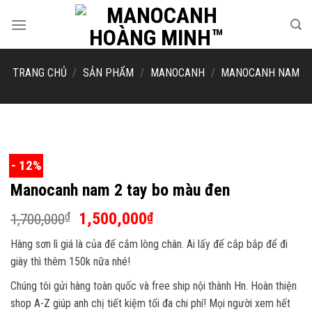
Skip
to
content
TRANG CHỦ
/
SẢN PHẨM
/
MANOCANH
/
MANOCANH NAM
- 12%
Manocanh nam 2 tay bo màu đen
Giá
Giá
1,500,000
₫
₫
1,700,000
gốc
hiện
Hàng sơn lì giá là của đế cắm lòng chân. Ai lấy đế cắp bắp để đi
là:
tại
giày thì thêm 150k nữa nhé!
1,700,000₫.
là:
1,500,000₫.
Chúng tôi gửi hàng toàn quốc và free ship nội thành Hn. Hoàn thiện
shop A-Z giúp anh chị tiết kiệm tối đa chi phí! Mọi người xem hết