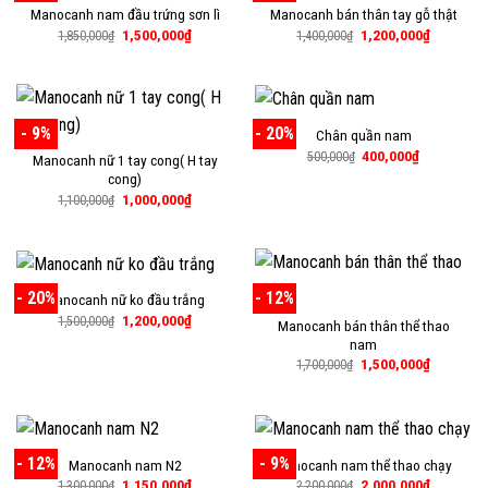
Manocanh nam đầu trứng sơn lì
Manocanh bán thân tay gỗ thật
Giá
Giá
Giá
Giá
1,500,000
₫
1,200,000
₫
1,850,000
₫
1,400,000
₫
gốc
hiện
gốc
hiện
là:
tại
là:
tại
1,850,000₫.
là:
1,400,000₫.
là:
1,500,000₫.
1,200,000
- 9%
- 20%
Chân quần nam
Giá
Giá
400,000
₫
500,000
₫
Manocanh nữ 1 tay cong( H tay
gốc
hiện
cong)
là:
tại
500,000₫.
là:
Giá
Giá
1,000,000
₫
1,100,000
₫
400,000₫.
gốc
hiện
là:
tại
1,100,000₫.
là:
1,000,000₫.
- 20%
- 12%
Manocanh nữ ko đầu trắng
Giá
Giá
1,200,000
₫
1,500,000
₫
Manocanh bán thân thể thao
gốc
hiện
nam
là:
tại
1,500,000₫.
là:
Giá
Giá
1,500,000
₫
1,700,000
₫
1,200,000₫.
gốc
hiện
là:
tại
1,700,000₫.
là:
1,500,000
- 12%
- 9%
Manocanh nam N2
Manocanh nam thể thao chạy
Giá
Giá
Giá
Giá
1,150,000
₫
2,000,000
₫
1,300,000
₫
2,200,000
₫