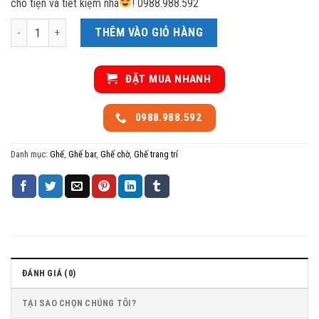
cho tiện và tiết kiệm nha
! 0988.988.592
Ghế hộp đủ màu đủ kích thước số lượng
THÊM VÀO GIỎ HÀNG
ĐẶT MUA NHANH
0988.988.592
Danh mục:
Ghế
,
Ghế bar
,
Ghế chờ
,
Ghế trang trí
ĐÁNH GIÁ (0)
TẠI SAO CHỌN CHÚNG TÔI?