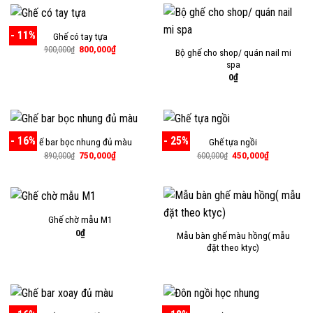
1,300,000₫.
- 11%
Ghế có tay tựa
Giá
Giá
800,000
₫
900,000
₫
Bộ ghế cho shop/ quán nail mi
gốc
hiện
spa
là:
tại
900,000₫.
là:
0
₫
800,000₫.
- 16%
- 25%
Ghế bar bọc nhung đủ màu
Ghế tựa ngồi
Giá
Giá
Giá
Giá
750,000
₫
450,000
₫
890,000
₫
600,000
₫
gốc
hiện
gốc
hiện
là:
tại
là:
tại
890,000₫.
là:
600,000₫.
là:
750,000₫.
450,000₫.
Ghế chờ mẫu M1
0
₫
Mẫu bàn ghế màu hồng( mẫu
đặt theo ktyc)