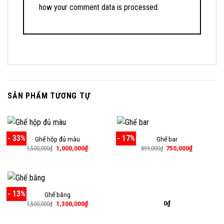
how your comment data is processed.
SẢN PHẨM TƯƠNG TỰ
- 33%
- 17%
Ghế hộp đủ màu
Ghế bar
Giá
Giá
Giá
Giá
1,000,000
₫
750,000
₫
1,500,000
₫
899,000
₫
gốc
hiện
gốc
hiện
là:
tại
là:
tại
1,500,000₫.
là:
899,000₫.
là:
1,000,000₫.
750,000₫.
- 13%
Ghế băng
0
₫
Giá
Giá
1,300,000
₫
1,500,000
₫
gốc
hiện
là:
tại
1,500,000₫.
là: