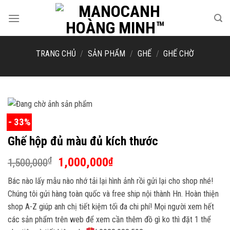
Skip
to
content
TRANG CHỦ
/
SẢN PHẨM
/
GHẾ
/
GHẾ CHỜ
- 33%
Ghế hộp đủ màu đủ kích thước
Giá
Giá
1,000,000
₫
₫
1,500,000
gốc
hiện
Bác nào lấy mẫu nào nhớ tải lại hình ảnh rồi gửi lại cho shop nhé!
là:
tại
Chúng tôi gửi hàng toàn quốc và free ship nội thành Hn. Hoàn thiện
1,500,000₫.
là:
shop A-Z giúp anh chị tiết kiệm tối đa chi phí! Mọi người xem hết
1,000,000₫.
các sản phẩm trên web để xem cần thêm đồ gì ko thì đặt 1 thể