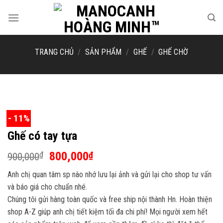
Skip
to
content
TRANG CHỦ
/
SẢN PHẨM
/
GHẾ
/
GHẾ CHỜ
- 11%
Ghế có tay tựa
Giá
Giá
800,000
₫
₫
900,000
gốc
hiện
Anh chị quan tâm sp nào nhớ lưu lại ảnh và gửi lại cho shop tư vấn
là:
tại
và báo giá cho chuẩn nhé.
900,000₫.
là:
Chúng tôi gửi hàng toàn quốc và free ship nội thành Hn. Hoàn thiện
800,000₫.
shop A-Z giúp anh chị tiết kiệm tối đa chi phí! Mọi người xem hết