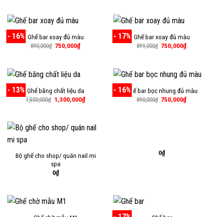
là:
tại
là:
tại
899,000₫.
là:
1,500,000₫.
là:
750,000₫.
1,000,000
- 16%
- 17%
Ghế bar xoay đủ màu
Ghế bar xoay đủ màu
Giá
Giá
Giá
Giá
750,000
₫
750,000
₫
890,000
₫
899,000
₫
gốc
hiện
gốc
hiện
là:
tại
là:
tại
890,000₫.
là:
899,000₫.
là:
750,000₫.
750,000₫.
- 13%
- 16%
Ghế băng chất liệu da
Ghế bar bọc nhung đủ màu
Giá
Giá
Giá
Giá
1,300,000
₫
750,000
₫
1,500,000
₫
890,000
₫
gốc
hiện
gốc
hiện
là:
tại
là:
tại
1,500,000₫.
là:
890,000₫.
là:
1,300,000₫.
750,000₫.
0
₫
Bộ ghế cho shop/ quán nail mi
spa
0
₫
- 17%