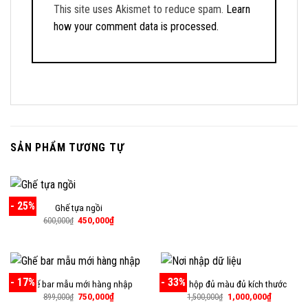
This site uses Akismet to reduce spam.
Learn
how your comment data is processed.
SẢN PHẨM TƯƠNG TỰ
- 25%
Ghế tựa ngồi
Giá
Giá
450,000
₫
600,000
₫
gốc
hiện
là:
tại
600,000₫.
là:
450,000₫.
- 17%
- 33%
Ghế bar mẫu mới hàng nhập
Ghế hộp đủ màu đủ kích thước
Giá
Giá
Giá
Giá
750,000
₫
1,000,000
₫
899,000
₫
1,500,000
₫
gốc
hiện
gốc
hiện