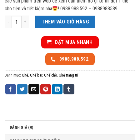
các sản phẩm trên web để xem cần thêm đồ gì ko thì đặt 1 thể
cho tiện và tiết kiệm nha
! 0988.988.592 – 0988988589
Ghế có tay tựa số lượng
THÊM VÀO GIỎ HÀNG
ĐẶT MUA NHANH
0988.988.592
Danh mục:
Ghế
,
Ghế bar
,
Ghế chờ
,
Ghế trang trí
ĐÁNH GIÁ (0)