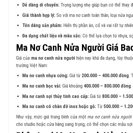
Dễ dàng di chuyển:
Trọng lượng nhẹ giúp bạn có thể thay 
Giá thành hợp lý:
So với ma nơ canh toàn thân, loại nửa ngườ
Tôn dáng sản phẩm:
Hiển thị phần áo, cổ và vai rất tự nhi
Đa dạng chất liệu và màu sắc:
Có thể lựa chọn từ nhựa, sợ
Ma Nơ Canh Nửa Người Giá Ba
Giá của
ma nơ canh nửa người
hiện nay khá đa dạng, tùy thuộc
trường Việt Nam:
Ma nơ canh nhựa cứng:
Giá từ
200.000 – 400.000 đồng
. 
Ma nơ canh bọc vải:
Giá khoảng
400.000 – 800.000 đồng
.
Ma nơ canh sợi thủy tinh cao cấp:
Giá từ
800.000 – 1.50
Ma nơ canh có chân đỡ inox hoặc gỗ:
Từ
500.000 – 1.2
Như vậy, mức giá trung bình của một
ma nơ canh nửa người
cho studio hoặc cửa hàng sang trọng, có thể chọn các mẫu sợi t