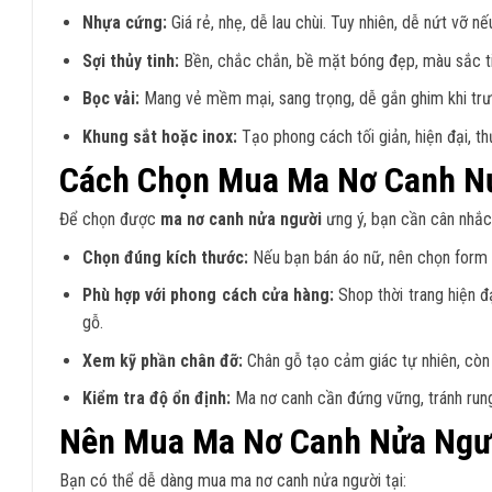
Nhựa cứng:
Giá rẻ, nhẹ, dễ lau chùi. Tuy nhiên, dễ nứt vỡ 
Sợi thủy tinh:
Bền, chắc chắn, bề mặt bóng đẹp, màu sắc ti
Bọc vải:
Mang vẻ mềm mại, sang trọng, dễ gắn ghim khi trư
Khung sắt hoặc inox:
Tạo phong cách tối giản, hiện đại, t
Cách Chọn Mua Ma Nơ Canh N
Để chọn được
ma nơ canh nửa người
ưng ý, bạn cần cân nhắc 
Chọn đúng kích thước:
Nếu bạn bán áo nữ, nên chọn form dá
Phù hợp với phong cách cửa hàng:
Shop thời trang hiện đ
gỗ.
Xem kỹ phần chân đỡ:
Chân gỗ tạo cảm giác tự nhiên, còn 
Kiểm tra độ ổn định:
Ma nơ canh cần đứng vững, tránh rung
Nên Mua Ma Nơ Canh Nửa Ngư
Bạn có thể dễ dàng mua ma nơ canh nửa người tại: