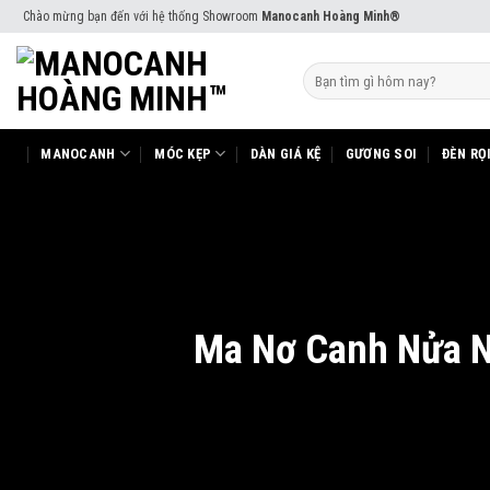
Skip
Chào mừng bạn đến với hệ thống Showroom
Manocanh Hoàng Minh®
to
content
Tìm
kiếm:
MANOCANH
MÓC KẸP
DÀN GIÁ KỆ
GƯƠNG SOI
ĐÈN RỌ
Ma Nơ Canh Nửa N