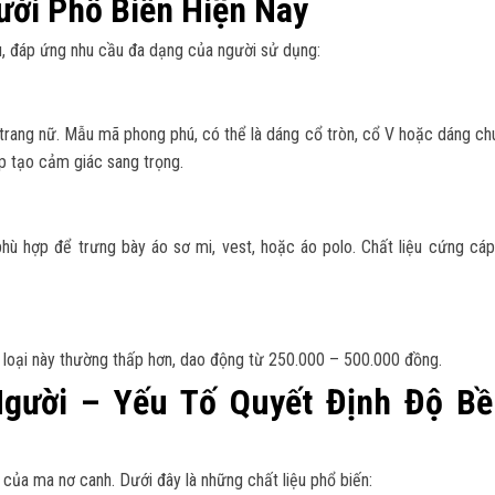
ời Phổ Biến Hiện Nay
u, đáp ứng nhu cầu đa dạng của người sử dụng:
i trang nữ. Mẫu mã phong phú, có thể là dáng cổ tròn, cổ V hoặc dáng c
úp tạo cảm giác sang trọng.
phù hợp để trưng bày áo sơ mi, vest, hoặc áo polo. Chất liệu cứng cáp
á loại này thường thấp hơn, dao động từ 250.000 – 500.000 đồng.
gười – Yếu Tố Quyết Định Độ Bề
 của ma nơ canh. Dưới đây là những chất liệu phổ biến: