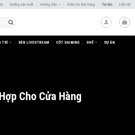
iệu
Xưởng sản xuất
Hướng dẫn
Kiểm tra đơn hàng
Tin tức
Liên Hệ
 TRÍ
ĐÈN LIVESTREAM
CỐT DAIMING
GHẾ
DỰ ÁN
 Hợp Cho Cửa Hàng