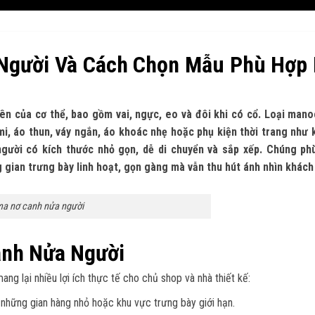
Người Và Cách Chọn Mẫu Phù Hợp 
rên của cơ thể, bao gồm vai, ngực, eo và đôi khi có cổ. Loại man
, áo thun, váy ngắn, áo khoác nhẹ hoặc phụ kiện thời trang như 
gười có kích thước nhỏ gọn, dễ di chuyển và sắp xếp. Chúng phù
gian trưng bày linh hoạt, gọn gàng mà vẫn thu hút ánh nhìn khách
a nơ canh nửa người
anh Nửa Người
ang lại nhiều lợi ích thực tế cho chủ shop và nhà thiết kế:
những gian hàng nhỏ hoặc khu vực trưng bày giới hạn.