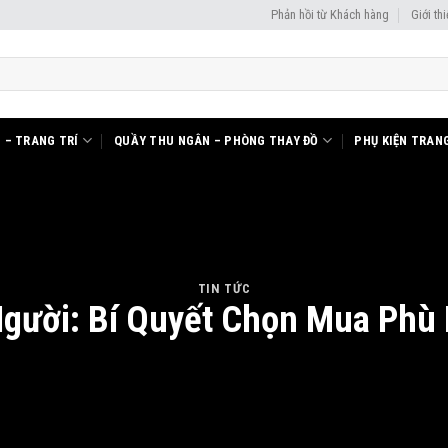
Phản hồi từ Khách hàng
Giới th
I – TRANG TRÍ
QUẦY THU NGÂN – PHÒNG THAY ĐỒ
PHỤ KIỆN TRANG
TIN TỨC
gười: Bí Quyết Chọn Mua Phù