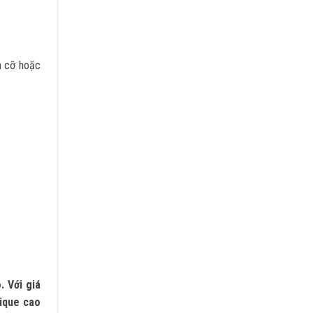
h cỡ hoặc
. Với giá
tique cao