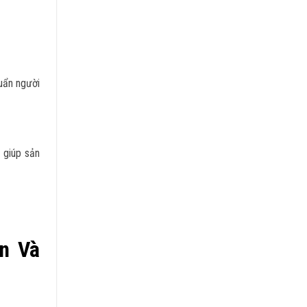
huẩn người
 giúp sản
n Và