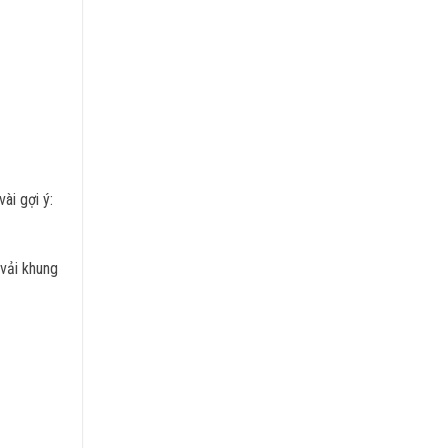
ài gợi ý:
 vải khung