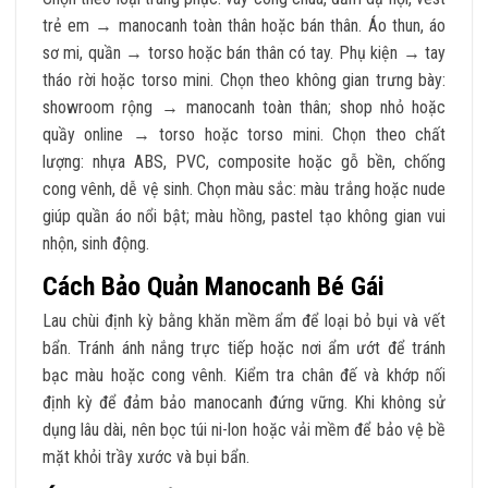
trẻ em → manocanh toàn thân hoặc bán thân. Áo thun, áo
sơ mi, quần → torso hoặc bán thân có tay. Phụ kiện → tay
tháo rời hoặc torso mini. Chọn theo không gian trưng bày:
showroom rộng → manocanh toàn thân; shop nhỏ hoặc
quầy online → torso hoặc torso mini. Chọn theo chất
lượng: nhựa ABS, PVC, composite hoặc gỗ bền, chống
cong vênh, dễ vệ sinh. Chọn màu sắc: màu trắng hoặc nude
giúp quần áo nổi bật; màu hồng, pastel tạo không gian vui
nhộn, sinh động.
Cách Bảo Quản Manocanh Bé Gái
Lau chùi định kỳ bằng khăn mềm ẩm để loại bỏ bụi và vết
bẩn. Tránh ánh nắng trực tiếp hoặc nơi ẩm ướt để tránh
bạc màu hoặc cong vênh. Kiểm tra chân đế và khớp nối
định kỳ để đảm bảo manocanh đứng vững. Khi không sử
dụng lâu dài, nên bọc túi ni-lon hoặc vải mềm để bảo vệ bề
mặt khỏi trầy xước và bụi bẩn.