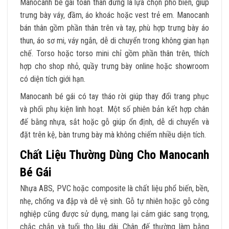
Manocanh bé gái toàn thân đứng là lựa chọn phổ biến, giúp
trưng bày váy, đầm, áo khoác hoặc vest trẻ em. Manocanh
bán thân gồm phần thân trên và tay, phù hợp trưng bày áo
thun, áo sơ mi, váy ngắn, dễ di chuyển trong không gian hạn
chế. Torso hoặc torso mini chỉ gồm phần thân trên, thích
hợp cho shop nhỏ, quầy trưng bày online hoặc showroom
có diện tích giới hạn.
Manocanh bé gái có tay tháo rời giúp thay đổi trang phục
và phối phụ kiện linh hoạt. Một số phiên bản kết hợp chân
đế bằng nhựa, sắt hoặc gỗ giúp ổn định, dễ di chuyển và
đặt trên kệ, bàn trưng bày mà không chiếm nhiều diện tích.
Chất Liệu Thường Dùng Cho Manocanh
Bé Gái
Nhựa ABS, PVC hoặc composite là chất liệu phổ biến, bền,
nhẹ, chống va đập và dễ vệ sinh. Gỗ tự nhiên hoặc gỗ công
nghiệp cũng được sử dụng, mang lại cảm giác sang trọng,
chắc chắn và tuổi thọ lâu dài. Chân đế thường làm bằng