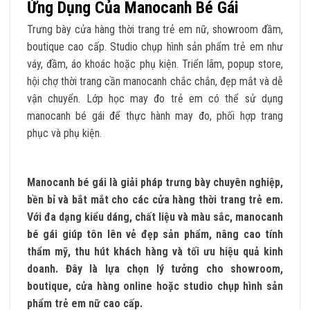
Ứng Dụng Của Manocanh Bé Gái
Trưng bày cửa hàng thời trang trẻ em nữ, showroom đầm,
boutique cao cấp. Studio chụp hình sản phẩm trẻ em như
váy, đầm, áo khoác hoặc phụ kiện. Triển lãm, popup store,
hội chợ thời trang cần manocanh chắc chắn, đẹp mắt và dễ
vận chuyển. Lớp học may đo trẻ em có thể sử dụng
manocanh bé gái để thực hành may đo, phối hợp trang
phục và phụ kiện.
Manocanh bé gái là giải pháp trưng bày chuyên nghiệp,
bền bỉ và bắt mắt cho các cửa hàng thời trang trẻ em.
Với đa dạng kiểu dáng, chất liệu và màu sắc, manocanh
bé gái giúp tôn lên vẻ đẹp sản phẩm, nâng cao tính
thẩm mỹ, thu hút khách hàng và tối ưu hiệu quả kinh
doanh. Đây là lựa chọn lý tưởng cho showroom,
boutique, cửa hàng online hoặc studio chụp hình sản
phẩm trẻ em nữ cao cấp.