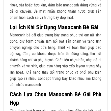
nhựa, sắt hoặc hợp kim, đảm bảo manocanh đứng vững và
dễ di chuyển. Bề mặt nhẵn, không thấm nước giúp sản
phẩm luôn sạch sẽ và trưng bày đẹp mắt.
Lợi Ích Khi Sử Dụng Manocanh Bé Gái
Manocanh bé gái giúp trưng bày trang phục trẻ em nữ sinh
động, giữ form chuẩn, làm nổi bật sản phẩm và tăng tính
chuyên nghiệp cho cửa hàng. Thiết kế toàn thân giúp các
bộ váy, đầm, áo khoác được hiển thị đúng dáng, thu hút
khách hàng nhí và phụ huynh. Chất liệu nhựa bền, nhẹ, dễ di
chuyển và vệ sinh, giúp cửa hàng sắp xếp layout trưng bày
linh hoạt. Khả năng thay đổi trang phục và phối phụ kiện
giúp tạo ra nhiều concept trưng bày khác nhau mà không
cần nhiều manocanh.
Cách Lựa Chọn Manocanh Bé Gái Phù
Hợp
Chọn theo loại trang phục: váy công chúa, đầm dạ hội, vest