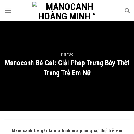
Skip
to
content
TIN TỨC
Manocanh Bé Gái: Giải Pháp Trưng Bày Thời
Trang Trẻ Em Nữ
Manocanh bé gái là mô hình mô phỏng cơ thể trẻ em