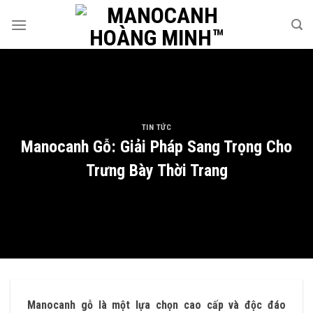
Skip
to
content
TIN TỨC
Manocanh Gỗ: Giải Pháp Sang Trọng Cho
Trưng Bày Thời Trang
Manocanh gỗ là một lựa chọn cao cấp và độc đáo