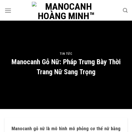
Skip
to
content
TIN TỨC
Manocanh Gỗ Nữ: Pháp Trưng Bày Thời
Trang Nữ Sang Trọng
Manocanh gỗ nữ là mô hình mô phỏng cơ thể nữ bằng