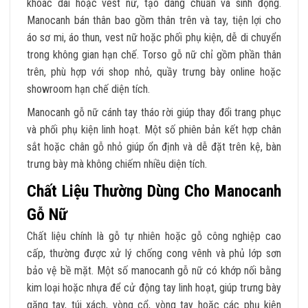
khoác dài hoặc vest nữ, tạo dáng chuẩn và sinh động.
Manocanh bán thân bao gồm thân trên và tay, tiện lợi cho
áo sơ mi, áo thun, vest nữ hoặc phối phụ kiện, dễ di chuyển
trong không gian hạn chế. Torso gỗ nữ chỉ gồm phần thân
trên, phù hợp với shop nhỏ, quầy trưng bày online hoặc
showroom hạn chế diện tích.
Manocanh gỗ nữ cánh tay tháo rời giúp thay đổi trang phục
và phối phụ kiện linh hoạt. Một số phiên bản kết hợp chân
sắt hoặc chân gỗ nhỏ giúp ổn định và dễ đặt trên kệ, bàn
trưng bày mà không chiếm nhiều diện tích.
Chất Liệu Thường Dùng Cho Manocanh
Gỗ Nữ
Chất liệu chính là gỗ tự nhiên hoặc gỗ công nghiệp cao
cấp, thường được xử lý chống cong vênh và phủ lớp sơn
bảo vệ bề mặt. Một số manocanh gỗ nữ có khớp nối bằng
kim loại hoặc nhựa để cử động tay linh hoạt, giúp trưng bày
găng tay, túi xách, vòng cổ, vòng tay hoặc các phụ kiện