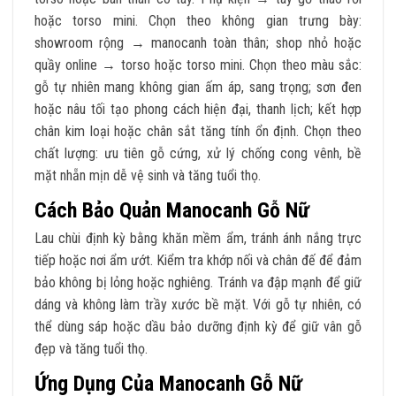
hoặc torso mini. Chọn theo không gian trưng bày:
showroom rộng → manocanh toàn thân; shop nhỏ hoặc
quầy online → torso hoặc torso mini. Chọn theo màu sắc:
gỗ tự nhiên mang không gian ấm áp, sang trọng; sơn đen
hoặc nâu tối tạo phong cách hiện đại, thanh lịch; kết hợp
chân kim loại hoặc chân sắt tăng tính ổn định. Chọn theo
chất lượng: ưu tiên gỗ cứng, xử lý chống cong vênh, bề
mặt nhẵn mịn dễ vệ sinh và tăng tuổi thọ.
Cách Bảo Quản Manocanh Gỗ Nữ
Lau chùi định kỳ bằng khăn mềm ẩm, tránh ánh nắng trực
tiếp hoặc nơi ẩm ướt. Kiểm tra khớp nối và chân đế để đảm
bảo không bị lỏng hoặc nghiêng. Tránh va đập mạnh để giữ
dáng và không làm trầy xước bề mặt. Với gỗ tự nhiên, có
thể dùng sáp hoặc dầu bảo dưỡng định kỳ để giữ vân gỗ
đẹp và tăng tuổi thọ.
Ứng Dụng Của Manocanh Gỗ Nữ