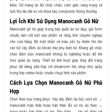
khác. Gỗ mang lại độ chắc chắn, cảm giác sang trọng và
tuổi thọ lâu dài so với nhựa hay composite thông thường.
Lợi Ích Khi Sử Dụng Manocanh Gỗ Nữ
Manocanh gỗ nữ giúp trưng bày quần áo nữ đẹp, giữ form
chuẩn, làm nổi bật sản phẩm và tăng tính chuyên nghiệp
cho cửa hàng. Bề mặt nhẵn và màu sắc tự nhiên tôn lên
các bộ váy, đầm, áo khoác hay phụ kiện nữ. Khung gỗ chắc
chắn đảm bảo manocanh không bị nghiêng hoặc đổ khi
treo quần áo nặng. Thiết kế linh hoạt giúp thay đổi trang
phục dễ dàng, phù hợp với showroom lớn, shop nhỏ, quầy
trưng bày online hoặc studio chụp hình sản phẩm.
Cách Lựa Chọn Manocanh Gỗ Nữ Phù
Hợp
Chọn theo loại trang phục. Váy dài, đầm dạ hội, vest nữ →
manocanh toàn thân hoặc bán thân. Áo sơ mi, áo thun →
torso hoặc bán thân có tay. Phụ kiện → tay gỗ tháo rời