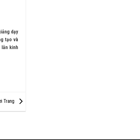
giảng dạy
ng tạo và
 lẫn kinh
ời Trang