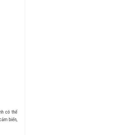
nh có thể
cảm biến,