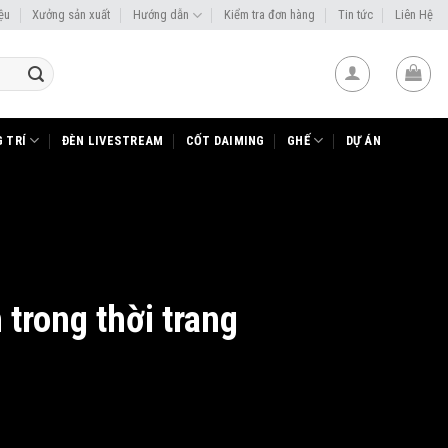
iệu
Xưởng sản xuất
Hướng dẫn
Kiểm tra đơn hàng
Tin tức
Liên Hệ
 TRÍ
ĐÈN LIVESTREAM
CỐT DAIMING
GHẾ
DỰ ÁN
trong thời trang