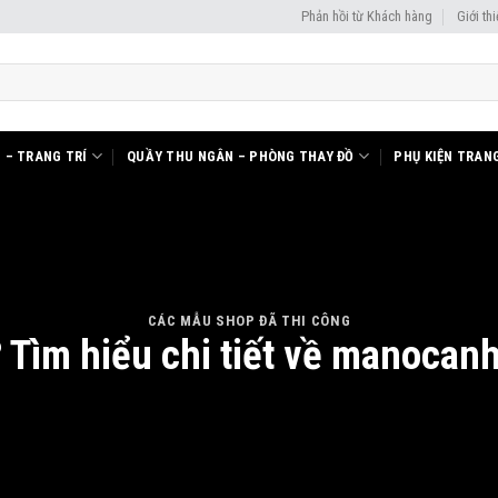
Phản hồi từ Khách hàng
Giới th
I – TRANG TRÍ
QUẦY THU NGÂN – PHÒNG THAY ĐỒ
PHỤ KIỆN TRANG
CÁC MẪU SHOP ĐÃ THI CÔNG
 Tìm hiểu chi tiết về manocanh 