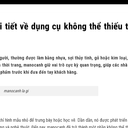
 tiết về dụng cụ không thể thiếu 
ười, thường được làm bằng nhựa, sợi thủy tinh, gỗ hoặc kim loại
 thời trang, manocanh giữ vai trò cực kỳ quan trọng, giúp các nhà 
n phẩm trước khi đưa đến tay khách hàng.
manocanh la gi
hỉ hình mẫu nhỏ để trưng bày hoặc học vẽ. Dần dần, nó được phát triển
rang và nghệ thuật. Đến nay, manocanh đã trở thành một phần không thể t