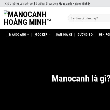
Skip
Chào mừng bạn đến với hệ thống Showroom
Manocanh Hoàng Minh®
to
content
Tìm
kiếm:
MANOCANH
MÓC KẸP
DÀN GIÁ KỆ
GƯƠNG SOI
ĐÈN RỌ
Manocanh là gì?