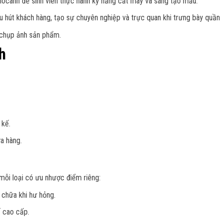
ocanh để sinh viên thực hành kỹ năng cắt may và sáng tạo mẫu.
 hút khách hàng, tạo sự chuyên nghiệp và trực quan khi trưng bày quần 
chụp ảnh sản phẩm.
h
 kế.
a hàng.
mỗi loại có ưu nhược điểm riêng:
 chữa khi hư hỏng.
 cao cấp.