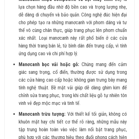
lựa chọn hàng đầu nhờ độ bền cao và trọng lượng nhẹ,
dễ dàng di chuyển và bảo quản. Công nghệ đúc hiện đại
cho phép tạo ra những manơcanh với phom dáng và tư
thế vô cùng chân thực, giúp trang phục lên phom chuẩn
xác nhất. Loại manơcanh này rất phổ biến ở các cửa
hàng thời trang bán lẻ, từ bình dân đến trung cấp, vì tính
ứng dụng cao và chi phí hợp lý.
Manơcanh bọc vải hoặc gỗ:
Chúng mang đến cảm
giác sang trọng, cổ điển, thường được sử dụng trong
các cửa hàng cao cấp hoặc không gian trưng bày mang
tính nghệ thuật. Bề mặt vải giúp dễ dàng ghim kim để
chỉnh sửa trang phục, trong khi chất liệu gỗ tự nhiên tôn
vinh vẻ đẹp mộc mạc và tinh tế.
Manơcanh trừu tượng:
Với thiết kế tối giản, không có
khuôn mặt hay chi tiết cơ thể rõ ràng, những mẫu này
tập trung hoàn toàn vào việc làm nổi bật trang phục,
phù hợp với các thương hiệu theo đuổi phong cách hiện