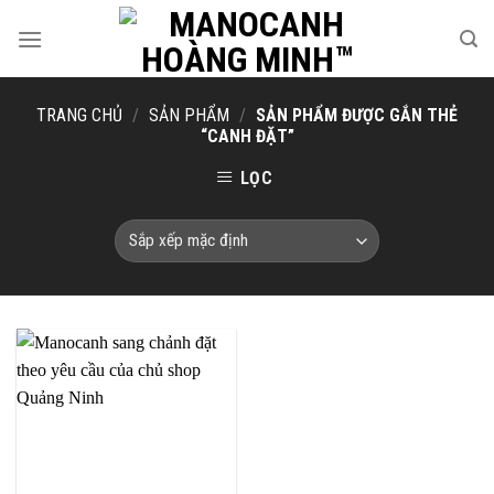
Skip
to
content
TRANG CHỦ
/
SẢN PHẨM
/
SẢN PHẨM ĐƯỢC GẮN THẺ
“CANH ĐẶT”
LỌC