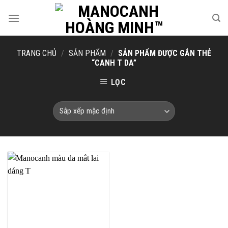
Skip
to
content
TRANG CHỦ
/
SẢN PHẨM
/
SẢN PHẨM ĐƯỢC GẮN THẺ
“CANH T DA”
LỌC