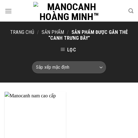
Skip
to
content
TRANG CHỦ
/
SẢN PHẨM
/
SẢN PHẨM ĐƯỢC GẮN THẺ
“CANH TRƯNG BÀY”
LỌC