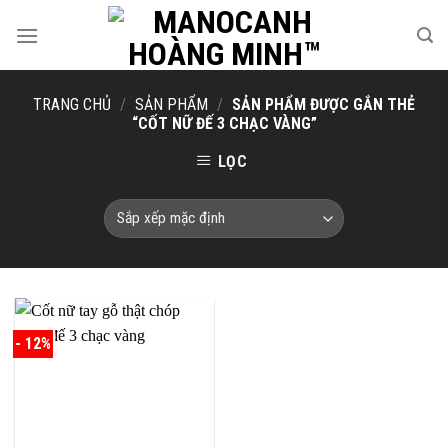
Skip
to
content
TRANG CHỦ
/
SẢN PHẨM
/
SẢN PHẨM ĐƯỢC GẮN THẺ
“CỐT NỮ ĐẾ 3 CHẠC VÀNG”
LỌC
- 12%