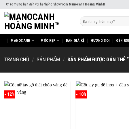
Skip
Chào mừng bạn đến với hệ thống Showroom
Manocanh Hoàng Minh®
to
content
Tìm
kiếm:
MANOCANH
MÓC KẸP
DÀN GIÁ KỆ
GƯƠNG SOI
ĐÈN RỌ
TRANG CHỦ
/
SẢN PHẨM
/
SẢN PHẨM ĐƯỢC GẮN THẺ “
- 12%
- 10%