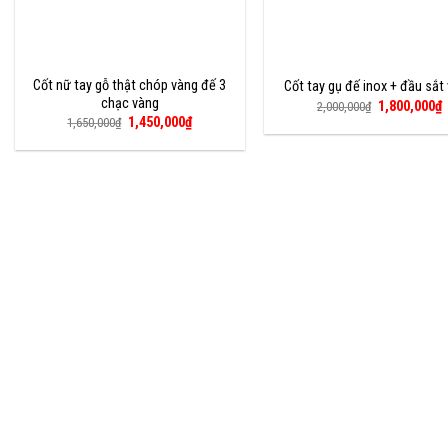
Cốt nữ tay gỗ thật chóp vàng đế 3
Cốt tay gụ đế inox + đầu sắt
chạc vàng
Giá
G
1,800,000
₫
2,000,000
₫
gốc
h
Giá
Giá
1,450,000
₫
1,650,000
₫
là:
t
gốc
hiện
2,000,000₫.
l
là:
tại
1
1,650,000₫.
là:
1,450,000₫.