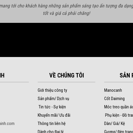
 mang tới cho khách hàng những sản phẩm sáng tạo ấn tượng đa dạng
tốt và giá cả phải chăng!
NH
VỀ CHÚNG TÔI
SẢN 
Giới thiệu công ty
Manocanh
Sản phẩm/ Dịch vụ
Cốt Daiming
Tin tức - Sự kiện
Móc treo quần á
Khuyến mãi/ Ưu đãi
Phụ kiện - Đồ tra
inh.com
Thông tin liên hệ
Dàn/ Giá/ Kệ
Dành cho Đại lý
Gương/ Đèn trang