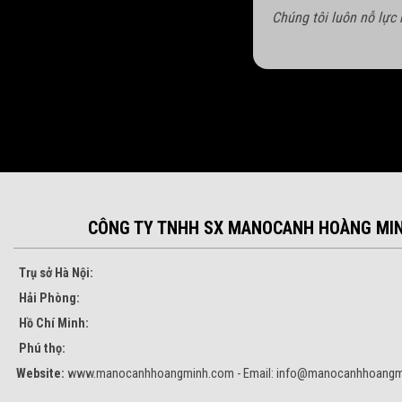
Chúng tôi luôn nỗ lực
CÔNG TY TNHH SX MANOCANH HOÀNG MI
Trụ sở Hà Nội:
Hải Phòng:
Hồ Chí Minh:
Phú thọ:
Website:
www.manocanhhoangminh.com - Email:
info@manocanhhoangm