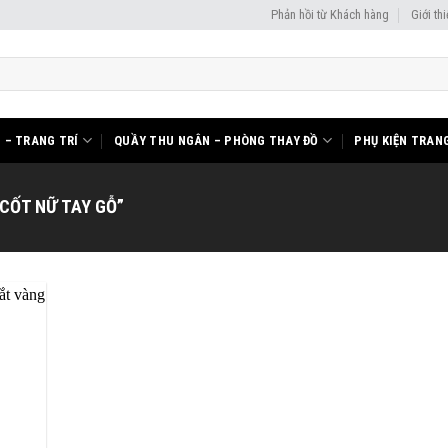
Phản hồi từ Khách hàng
Giới th
I – TRANG TRÍ
QUẦY THU NGÂN – PHÒNG THAY ĐỒ
PHỤ KIỆN TRANG
CỐT NỮ TAY GỖ”