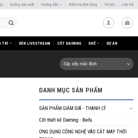
iệu
Xưởng sản xuất
Hướng dẫn
Kiểm tra đơn hàng
Tin tức
Liên Hệ
 TRÍ
ĐÈN LIVESTREAM
CỐT DAIMING
GHẾ
DỰ ÁN
DANH MỤC SẢN PHẨM
SẢN PHẨM GIẢM GIÁ - THANH LÝ
Cốt thiết kế Daiming - Beifu
ỨNG DỤNG CÔNG NGHỆ VÀO CẮT MAY THỜI