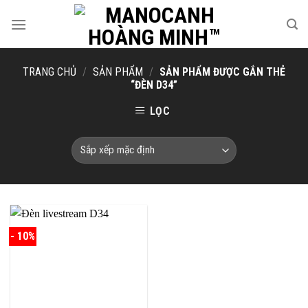
Skip
to
content
TRANG CHỦ
/
SẢN PHẨM
/
SẢN PHẨM ĐƯỢC GẮN THẺ
“ĐÈN D34”
LỌC
- 10%