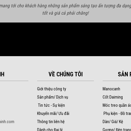
 mang tới cho khách hàng những sản phẩm sáng tạo ấn tượng đa dạng
tốt và giá cả phải chăng!
NH
VỀ CHÚNG TÔI
SẢN 
Giới thiệu công ty
Manocanh
Sản phẩm/ Dịch vụ
Cốt Daiming
Tin tức - Sự kiện
Móc treo quần á
Khuyến mãi/ Ưu đãi
Phụ kiện - Đồ tra
inh.com
Thông tin liên hệ
Dàn/ Giá/ Kệ
Dành cho Đại lý
Gương/ Đèn trang