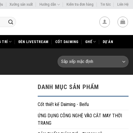
iệu
Xưởng sản xuất
Hướng dẫn
Kiểm tra đơn hàng
Tin tức
Liên Hệ
 TRÍ
ĐÈN LIVESTREAM
CỐT DAIMING
GHẾ
DỰ ÁN
DANH MỤC SẢN PHẨM
Cốt thiết kế Daiming - Beifu
ỨNG DỤNG CÔNG NGHỆ VÀO CẮT MAY THỜI
TRANG