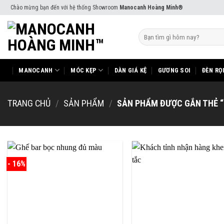
Skip
Chào mừng bạn đến với hệ thống Showroom
Manocanh Hoàng Minh®
to
content
Tìm
kiếm:
MANOCANH
MÓC KẸP
DÀN GIÁ KỆ
GƯƠNG SOI
ĐÈN RỌ
TRANG CHỦ
/
SẢN PHẨM
/
SẢN PHẨM ĐƯỢC GẮN THẺ “
- 16%