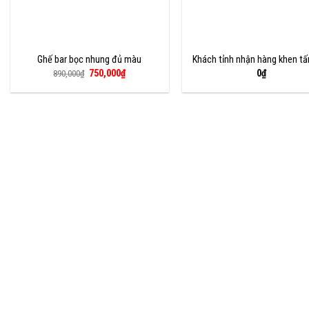
Ghế bar bọc nhung đủ màu
Khách tỉnh nhận hàng khen t
Giá
Giá
750,000
₫
0
₫
890,000
₫
gốc
hiện
là:
tại
890,000₫.
là:
750,000₫.