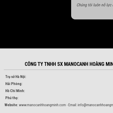
Chúng tôi luôn nỗ lực
CÔNG TY TNHH SX MANOCANH HOÀNG MI
Trụ sở Hà Nội:
Hải Phòng:
Hồ Chí Minh:
Phú thọ:
Website:
www.manocanhhoangminh.com - Email:
info@manocanhhoangm