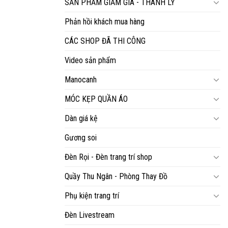
SẢN PHẨM GIẢM GIÁ - THANH LÝ
Phản hồi khách mua hàng
CÁC SHOP ĐÃ THI CÔNG
Video sản phẩm
Manocanh
MÓC KẸP QUẦN ÁO
Dàn giá kệ
Gương soi
Đèn Rọi - Đèn trang trí shop
Quầy Thu Ngân - Phòng Thay Đồ
Phụ kiện trang trí
Đèn Livestream