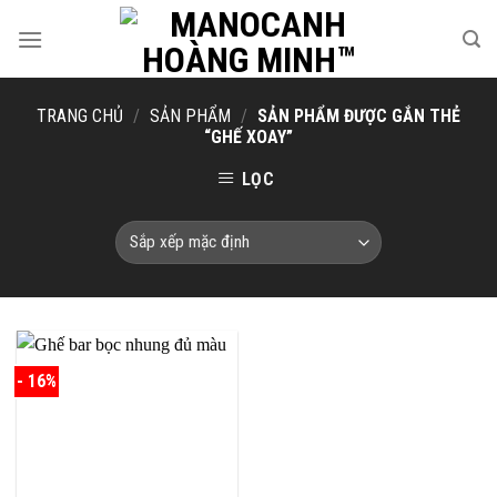
Skip
to
content
TRANG CHỦ
/
SẢN PHẨM
/
SẢN PHẨM ĐƯỢC GẮN THẺ
“GHẾ XOAY”
LỌC
- 16%