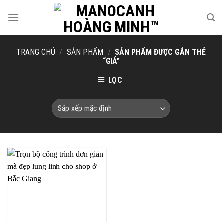
Skip
to
content
TRANG CHỦ
/
SẢN PHẨM
/
SẢN PHẨM ĐƯỢC GẮN THẺ
“GIÁ”
LỌC