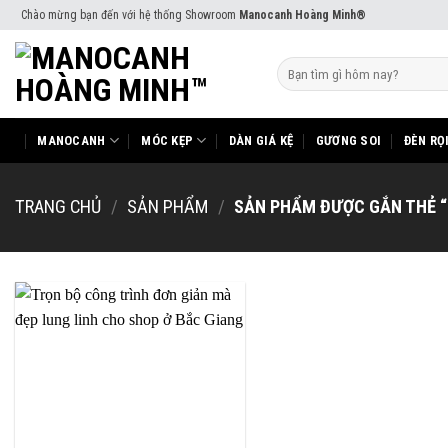
Skip
Chào mừng bạn đến với hệ thống Showroom
Manocanh Hoàng Minh®
to
content
Tìm
kiếm:
MANOCANH
MÓC KẸP
DÀN GIÁ KỆ
GƯƠNG SOI
ĐÈN RỌ
TRANG CHỦ
/
SẢN PHẨM
/
SẢN PHẨM ĐƯỢC GẮN THẺ “