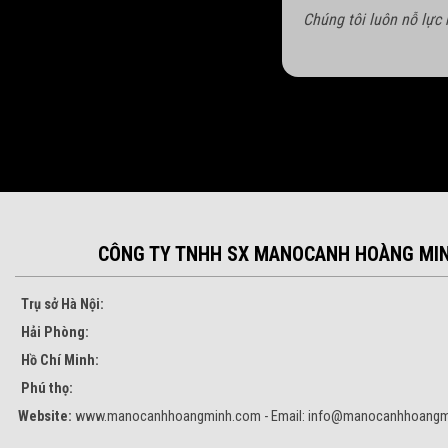
Chúng tôi luôn nỗ lực
CÔNG TY TNHH SX MANOCANH HOÀNG MI
Trụ sở Hà Nội:
Hải Phòng:
Hồ Chí Minh:
Phú thọ:
Website:
www.manocanhhoangminh.com - Email:
info@manocanhhoangm