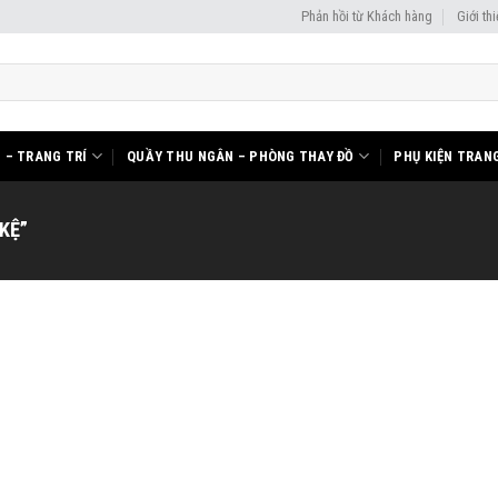
Phản hồi từ Khách hàng
Giới th
I – TRANG TRÍ
QUẦY THU NGÂN – PHÒNG THAY ĐỒ
PHỤ KIỆN TRANG
KỆ”