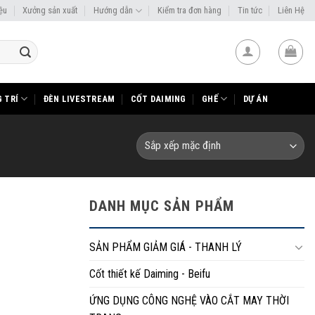
iệu
Xưởng sản xuất
Hướng dẫn
Kiểm tra đơn hàng
Tin tức
Liên Hệ
 TRÍ
ĐÈN LIVESTREAM
CỐT DAIMING
GHẾ
DỰ ÁN
DANH MỤC SẢN PHẨM
SẢN PHẨM GIẢM GIÁ - THANH LÝ
Cốt thiết kế Daiming - Beifu
ỨNG DỤNG CÔNG NGHỆ VÀO CẮT MAY THỜI