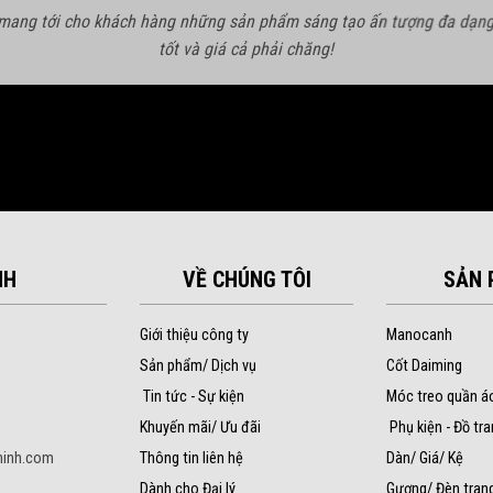
 mang tới cho khách hàng những sản phẩm sáng tạo ấn tượng đa dạng
tốt và giá cả phải chăng!
NH
VỀ CHÚNG TÔI
SẢN 
Giới thiệu công ty
Manocanh
Sản phẩm/ Dịch vụ
Cốt Daiming
Tin tức - Sự kiện
Móc treo quần á
Khuyến mãi/ Ưu đãi
Phụ kiện - Đồ tra
inh.com
Thông tin liên hệ
Dàn/ Giá/ Kệ
Dành cho Đại lý
Gương/ Đèn trang