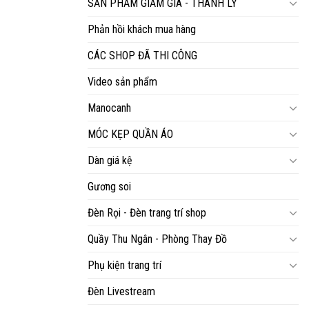
SẢN PHẨM GIẢM GIÁ - THANH LÝ
Phản hồi khách mua hàng
CÁC SHOP ĐÃ THI CÔNG
Video sản phẩm
Manocanh
MÓC KẸP QUẦN ÁO
Dàn giá kệ
Gương soi
Đèn Rọi - Đèn trang trí shop
Quầy Thu Ngân - Phòng Thay Đồ
Phụ kiện trang trí
Đèn Livestream