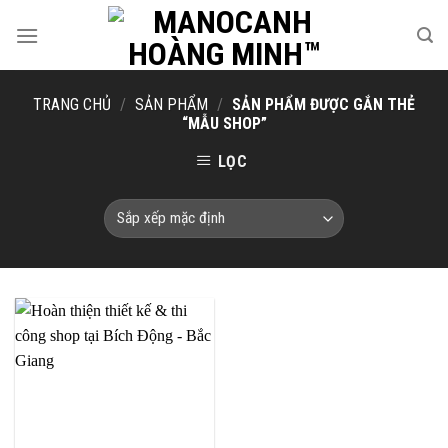
Skip
to
content
TRANG CHỦ
/
SẢN PHẨM
/
SẢN PHẨM ĐƯỢC GẮN THẺ
“MẪU SHOP”
LỌC