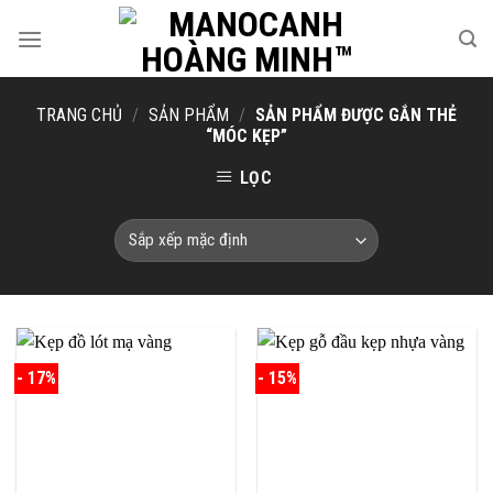
Skip
to
content
TRANG CHỦ
/
SẢN PHẨM
/
SẢN PHẨM ĐƯỢC GẮN THẺ
“MÓC KẸP”
LỌC
- 17%
- 15%