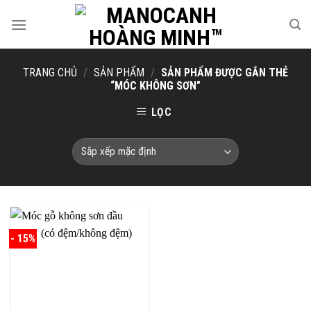
Skip
to
content
TRANG CHỦ
/
SẢN PHẨM
/
SẢN PHẨM ĐƯỢC GẮN THẺ
“MÓC KHÔNG SƠN”
LỌC
- 15%