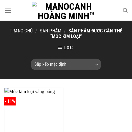
Skip
to
content
TRANG CHỦ
/
SẢN PHẨM
/
SẢN PHẨM ĐƯỢC GẮN THẺ
“MÓC KIM LOẠI”
LỌC
- 11%