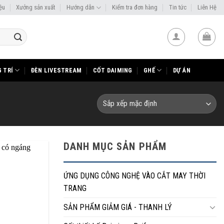
iệu
Xưởng sản xuất
Hướng dẫn
Kiểm tra đơn hàng
Tin tức
Liên Hệ
 TRÍ
ĐÈN LIVESTREAM
CỐT DAIMING
GHẾ
DỰ ÁN
DANH MỤC SẢN PHẨM
ỨNG DỤNG CÔNG NGHỆ VÀO CẮT MAY THỜI
TRANG
SẢN PHẨM GIẢM GIÁ - THANH LÝ