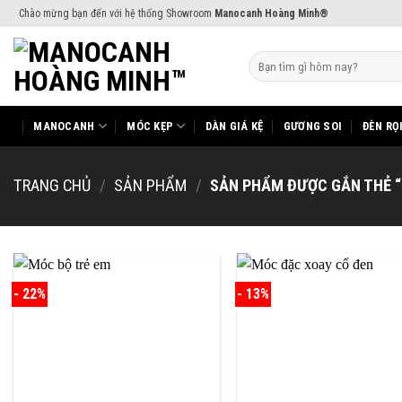
Skip
Chào mừng bạn đến với hệ thống Showroom
Manocanh Hoàng Minh®
to
content
Tìm
kiếm:
MANOCANH
MÓC KẸP
DÀN GIÁ KỆ
GƯƠNG SOI
ĐÈN RỌ
TRANG CHỦ
/
SẢN PHẨM
/
SẢN PHẨM ĐƯỢC GẮN THẺ 
- 22%
- 13%