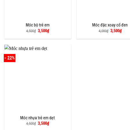
Móc bộ trẻ em
Móc đặc xoay cổ đen
Giá
Giá
Giá
Giá
3,500
₫
3,500
₫
4,500
₫
4,000
₫
gốc
hiện
gốc
hiện
là:
tại
là:
tại
4,500₫.
là:
4,000₫.
là:
3,500₫.
3,500
- 22%
Móc nhựa trẻ em dẹt
Giá
Giá
3,500
₫
4,500
₫
gốc
hiện