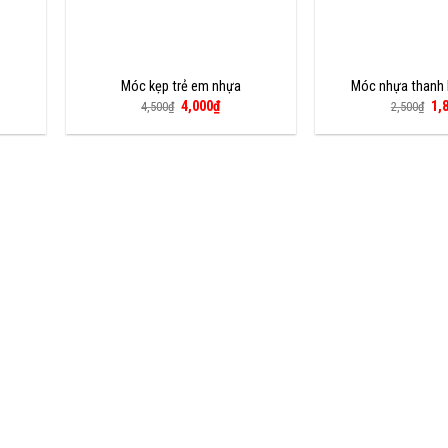
Móc kẹp trẻ em nhựa
Móc nhựa thanh 
Giá
Giá
Giá
4,000
₫
1,
4,500
₫
2,500
₫
gốc
hiện
gố
là:
tại
là:
4,500₫.
là:
2,5
₫.
4,000₫.