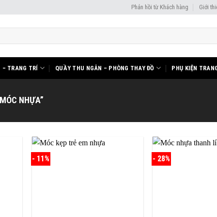
Phản hồi từ Khách hàng
Giới th
I – TRANG TRÍ
QUẦY THU NGÂN – PHÒNG THAY ĐỒ
PHỤ KIỆN TRANG
“MÓC NHỰA”
- 11%
- 28%