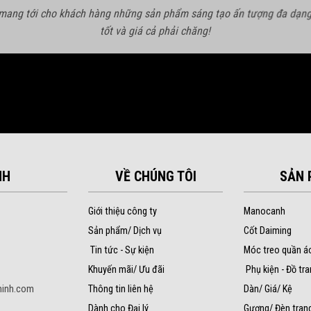
 mang tới cho khách hàng những sản phẩm sáng tạo ấn tượng đa dạng
tốt và giá cả phải chăng!
NH
VỀ CHÚNG TÔI
SẢN 
Giới thiệu công ty
Manocanh
Sản phẩm/ Dịch vụ
Cốt Daiming
Tin tức - Sự kiện
Móc treo quần á
Khuyến mãi/ Ưu đãi
Phụ kiện - Đồ tra
inh.com
Thông tin liên hệ
Dàn/ Giá/ Kệ
Dành cho Đại lý
Gương/ Đèn trang