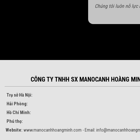
Chúng tôi luôn nỗ lực
CÔNG TY TNHH SX MANOCANH HOÀNG MI
Trụ sở Hà Nội:
Hải Phòng:
Hồ Chí Minh:
Phú thọ:
Website:
www.manocanhhoangminh.com - Email:
info@manocanhhoangm