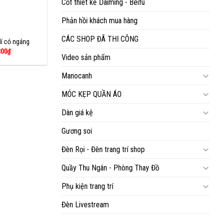
Cốt thiết kế Daiming - Beifu
Phản hồi khách mua hàng
CÁC SHOP ĐÃ THI CÔNG
lí có ngáng
Giá
800
₫
Video sản phẩm
c
hiện
tại
00₫.
là:
Manocanh
1,800₫.
MÓC KẸP QUẦN ÁO
Dàn giá kệ
Gương soi
Đèn Rọi - Đèn trang trí shop
Quầy Thu Ngân - Phòng Thay Đồ
Phụ kiện trang trí
Đèn Livestream