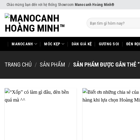
Skip
Chào mừng bạn đến với hệ thống Showroom
Manocanh Hoàng Minh®
to
content
Tìm
kiếm:
MANOCANH
MÓC KẸP
DÀN GIÁ KỆ
GƯƠNG SOI
ĐÈN RỌ
TRANG CHỦ
/
SẢN PHẨM
/
SẢN PHẨM ĐƯỢC GẮN THẺ “