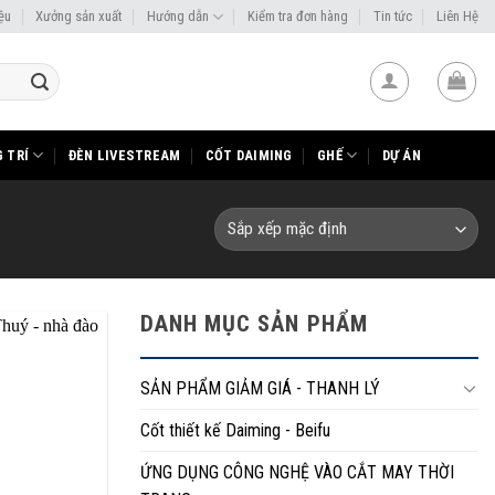
iệu
Xưởng sản xuất
Hướng dẫn
Kiểm tra đơn hàng
Tin tức
Liên Hệ
 TRÍ
ĐÈN LIVESTREAM
CỐT DAIMING
GHẾ
DỰ ÁN
DANH MỤC SẢN PHẨM
SẢN PHẨM GIẢM GIÁ - THANH LÝ
Cốt thiết kế Daiming - Beifu
ỨNG DỤNG CÔNG NGHỆ VÀO CẮT MAY THỜI