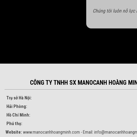
Chúng tôi luôn nỗ lực
CÔNG TY TNHH SX MANOCANH HOÀNG MI
Trụ sở Hà Nội:
Hải Phòng:
Hồ Chí Minh:
Phú thọ:
Website:
www.manocanhhoangminh.com - Email:
info@manocanhhoangm