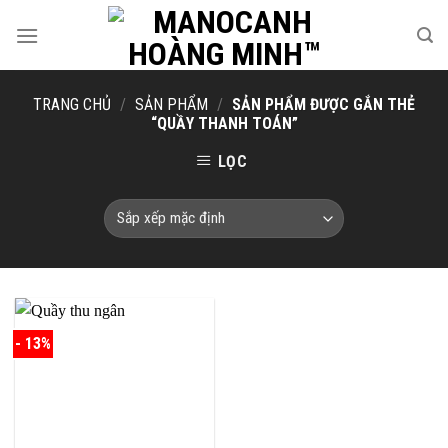
Skip
to
content
TRANG CHỦ
/
SẢN PHẨM
/
SẢN PHẨM ĐƯỢC GẮN THẺ
“QUẦY THANH TOÁN”
LỌC
- 13%