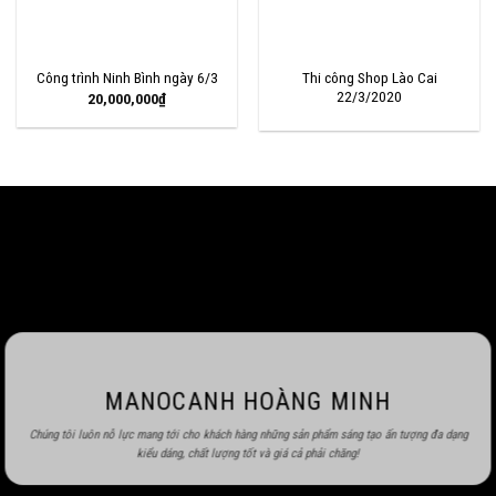
Thi công Shop Lào Cai
Công trình Ninh Bình ngày 6/3
22/3/2020
20,000,000
₫
MANOCANH HOÀNG MINH
Chúng tôi luôn nỗ lực mang tới cho khách hàng những sản phẩm sáng tạo ấn tượng đa dạng
kiểu dáng, chất lượng tốt và giá cả phải chăng!