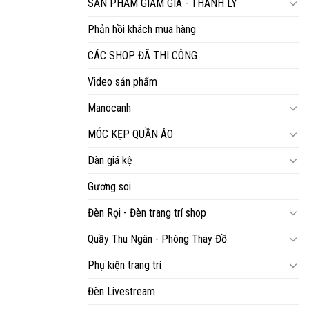
SẢN PHẨM GIẢM GIÁ - THANH LÝ
Phản hồi khách mua hàng
CÁC SHOP ĐÃ THI CÔNG
Video sản phẩm
Manocanh
MÓC KẸP QUẦN ÁO
Dàn giá kệ
Gương soi
Đèn Rọi - Đèn trang trí shop
Quầy Thu Ngân - Phòng Thay Đồ
Phụ kiện trang trí
Đèn Livestream