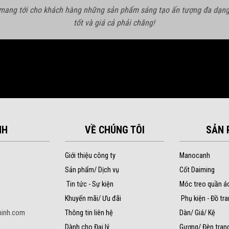
 mang tới cho khách hàng những sản phẩm sáng tạo ấn tượng đa dạng
tốt và giá cả phải chăng!
NH
VỀ CHÚNG TÔI
SẢN 
Giới thiệu công ty
Manocanh
Sản phẩm/ Dịch vụ
Cốt Daiming
Tin tức - Sự kiện
Móc treo quần á
Khuyến mãi/ Ưu đãi
Phụ kiện - Đồ tra
inh.com
Thông tin liên hệ
Dàn/ Giá/ Kệ
Dành cho Đại lý
Gương/ Đèn trang