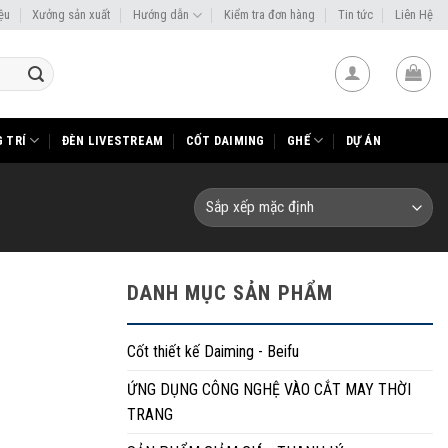
iệu
Xưởng sản xuất
Hướng dẫn
Kiểm tra đơn hàng
Tin tức
Liên Hệ
 TRÍ
ĐÈN LIVESTREAM
CỐT DAIMING
GHẾ
DỰ ÁN
DANH MỤC SẢN PHẨM
Cốt thiết kế Daiming - Beifu
ỨNG DỤNG CÔNG NGHỆ VÀO CẮT MAY THỜI
TRANG