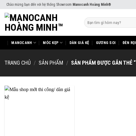
Skip
Chào mừng bạn đến với hệ thống Showroom
Manocanh Hoàng Minh®
to
content
Tìm
kiếm:
MANOCANH
MÓC KẸP
DÀN GIÁ KỆ
GƯƠNG SOI
ĐÈN RỌ
TRANG CHỦ
/
SẢN PHẨM
/
SẢN PHẨM ĐƯỢC GẮN THẺ “T