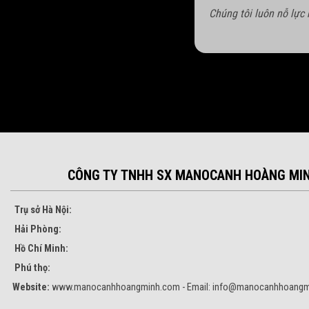
Chúng tôi luôn nỗ lực
CÔNG TY TNHH SX MANOCANH HOÀNG MI
Trụ sở Hà Nội:
Hải Phòng:
Hồ Chí Minh:
Phú thọ:
Website:
www.manocanhhoangminh.com - Email:
info@manocanhhoangm