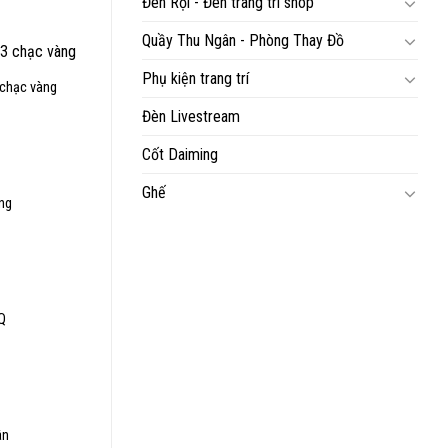
Đèn Rọi - Đèn trang trí shop
iện
ại
:
Quầy Thu Ngân - Phòng Thay Đồ
,700,000₫.
Phụ kiện trang trí
 chạc vàng
iá
Đèn Livestream
iện
ại
:
Cốt Daiming
,450,000₫.
Ghế
ng
Q
á
ện
i
0,000₫.
ân