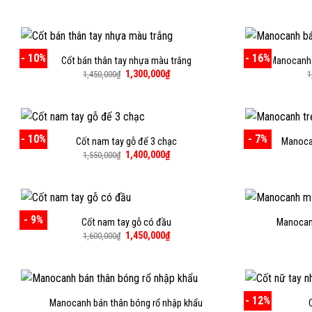
gốc
hiện
là:
tại
1,500,000₫.
là:
1,400,000₫.
- 10%
- 16%
Cốt bán thân tay nhựa màu trắng
Manocanh 
Giá
Giá
1,300,000
₫
1,450,000
₫
1
gốc
hiện
là:
tại
1,450,000₫.
là:
1,300,000₫.
- 10%
- 7%
Cốt nam tay gỗ đế 3 chạc
Manocan
Giá
Giá
1,400,000
₫
1,550,000
₫
gốc
hiện
là:
tại
1,550,000₫.
là:
1,400,000₫.
- 9%
Cốt nam tay gỗ có đầu
Manocan
Giá
Giá
1,450,000
₫
1,600,000
₫
gốc
hiện
là:
tại
1,600,000₫.
là:
1,450,000₫.
- 12%
Manocanh bán thân bóng rổ nhập khẩu