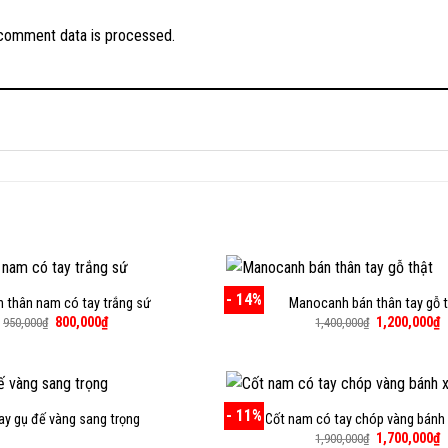
comment data is processed.
- 14%
n thân nam có tay trắng sứ
Manocanh bán thân tay gỗ 
Giá
Giá
Giá
G
800,000
₫
1,200,000
₫
950,000
₫
1,400,000
₫
gốc
hiện
gốc
h
là:
tại
là:
t
950,000₫.
là:
1,400,000₫.
là
800,000₫.
1
- 11%
ay gụ đế vàng sang trọng
Cốt nam có tay chóp vàng bánh
Giá
G
1,700,000
₫
1,900,000
₫