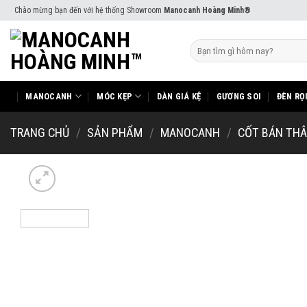
Skip
Chào mừng bạn đến với hệ thống Showroom
Manocanh Hoàng Minh®
to
content
Tìm
kiếm:
MANOCANH
MÓC KẸP
DÀN GIÁ KỆ
GƯƠNG SOI
ĐÈN RỌ
TRANG CHỦ
/
SẢN PHẨM
/
MANOCANH
/
CỐT BÁN THÂ