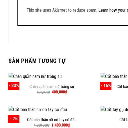
This site uses Akismet to reduce spam.
Learn how your 
SẢN PHẨM TƯƠNG TỰ
- 33%
- 16%
Chân quần nam nữ trắng sứ
Cốt bá
Giá
Giá
400,000
₫
600,000
₫
gốc
hiện
là:
tại
600,000₫.
là:
400,000₫.
- 7%
Cốt bán thân nữ có tay có đầu
Cốt t
Giá
Giá
1,400,000
₫
1,500,000
₫