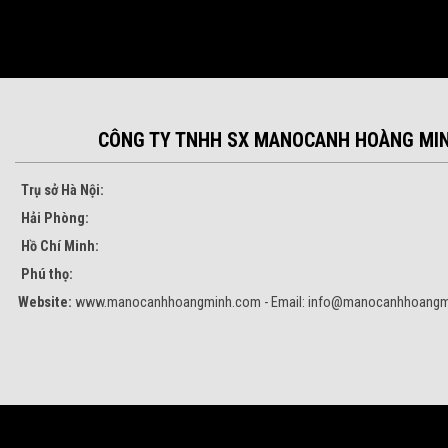
CÔNG TY TNHH SX MANOCANH HOÀNG MI
Trụ sở Hà Nội:
Hải Phòng:
Hồ Chí Minh:
Phú thọ:
Website:
www.manocanhhoangminh.com - Email:
info@manocanhhoangm