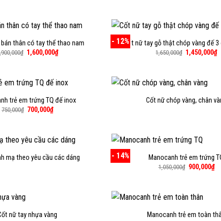
gốc
h
là:
t
1,900,000₫.
là
1
- 12%
bán thân có tay thể thao nam
Cốt nữ tay gỗ thật chóp vàng đế 3
Giá
Giá
Giá
G
1,600,000
₫
1,450,000
₫
,900,000
₫
1,650,000
₫
gốc
hiện
gốc
h
là:
tại
là:
t
1,900,000₫.
là:
1,650,000₫.
là
1,600,000₫.
1
h trẻ em trứng TQ đế inox
Cốt nữ chóp vàng, chân và
Giá
Giá
700,000
₫
750,000
₫
gốc
hiện
là:
tại
750,000₫.
là:
700,000₫.
- 14%
h mạ theo yêu cầu các dáng
Manocanh trẻ em trứng T
Giá
Gi
900,000
₫
1,050,000
₫
gốc
hi
là:
tạ
1,050,000₫.
là:
90
Cốt nữ tay nhựa vàng
Manocanh trẻ em toàn th