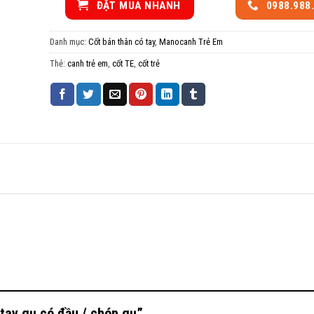
ĐẶT MUA NHANH
0988.988
Danh mục:
Cốt bán thân có tay
,
Manocanh Trẻ Em
Thẻ:
canh trẻ em
,
cốt TE
,
cốt trẻ
 tay gụ có đầu / chóp gụ”