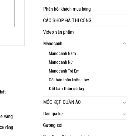
Phản hồi khách mua hàng
CÁC SHOP ĐÃ THI CÔNG
Video sản phẩm
Manocanh
Manocanh Nam
Manocanh Nữ
Manocanh Trẻ Em
Cốt bán thân không tay
Cốt bán thân có tay
thật
iá
iện
MÓC KẸP QUẦN ÁO
ại
:
Dàn giá kệ
,200,000₫.
Gương soi
 xe vàng
iá