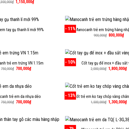
Giá
Giá
1,150,000
₫
,300,000
₫
gốc
hiện
là:
tại
1,300,000₫.
là:
1,150,000₫.
- 11%
 em tay gụ thanh lí mới 99%
Manocanh trẻ em trứng hàng nh
Giá
Giá
800,000
₫
900,000
₫
gốc
hiệ
là:
tại
900,000₫.
là:
800
- 10%
nh trẻ em trứng VN 1.15m
Cốt tay gụ đế inox + đầu sắt
Giá
Giá
Giá
G
700,000
₫
1,800,000
₫
750,000
₫
2,000,000
₫
gốc
hiện
gốc
h
là:
tại
là:
t
750,000₫.
là:
2,000,000₫.
là
700,000₫.
1
- 13%
canh trẻ em da nhựa dẻo
Cốt trẻ em ko tay chóp vàng châ
Giá
Giá
Giá
G
700,000
₫
1,300,000
₫
750,000
₫
1,500,000
₫
gốc
hiện
gốc
h
là:
tại
là:
t
750,000₫.
là:
1,500,000₫.
là
700,000₫.
1
- 7%