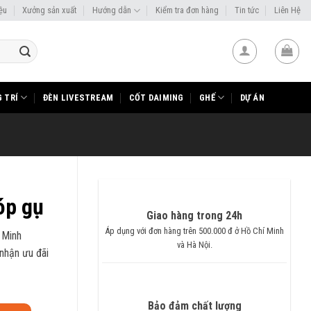
iệu
Xưởng sản xuất
Hướng dẫn
Kiểm tra đơn hàng
Tin tức
Liên Hệ
 TRÍ
ĐÈN LIVESTREAM
CỐT DAIMING
GHẾ
DỰ ÁN
óp gụ
Giao hàng trong 24h
Áp dụng với đơn hàng trên 500.000 đ ở Hồ Chí Minh
 Minh
và Hà Nội.
 nhận ưu đãi
Bảo đảm chất lượng