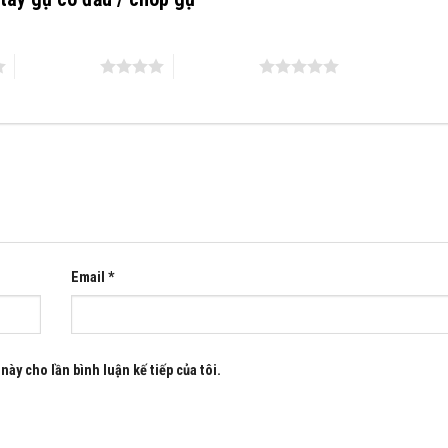
4 trên 5 sao
5 trên 5 sao
Email
*
này cho lần bình luận kế tiếp của tôi.