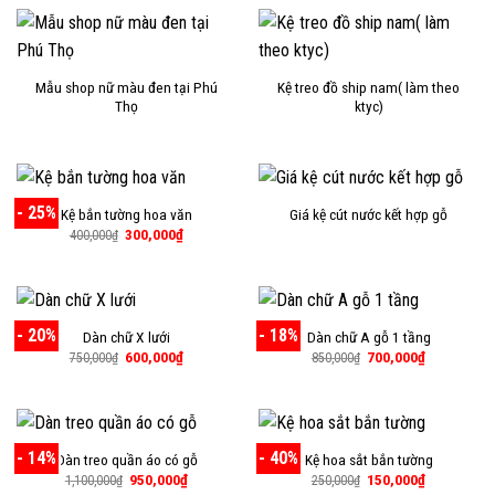
Mẫu shop nữ màu đen tại Phú
Kệ treo đồ ship nam( làm theo
Thọ
ktyc)
- 25%
Kệ bắn tường hoa văn
Giá kệ cút nước kết hợp gỗ
Giá
Giá
300,000
₫
400,000
₫
gốc
hiện
là:
tại
400,000₫.
là:
300,000₫.
- 20%
- 18%
Dàn chữ X lưới
Dàn chữ A gỗ 1 tầng
Giá
Giá
Giá
Giá
600,000
₫
700,000
₫
750,000
₫
850,000
₫
gốc
hiện
gốc
hiện
là:
tại
là:
tại
750,000₫.
là:
850,000₫.
là:
600,000₫.
700,000₫.
- 14%
- 40%
Dàn treo quần áo có gỗ
Kệ hoa sắt bắn tường
Giá
Giá
Giá
Giá
950,000
₫
150,000
₫
1,100,000
₫
250,000
₫
gốc
hiện
gốc
hiện