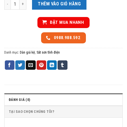
Dàn treo quần áo chữ A 1 tầng số lượng
THÊM VÀO GIỎ HÀNG
ĐẶT MUA NHANH
0988.988.592
Danh mục:
Dàn giá kệ
,
Sắt sơn tĩnh điện
ĐÁNH GIÁ (0)
TẠI SAO CHỌN CHÚNG TÔI?