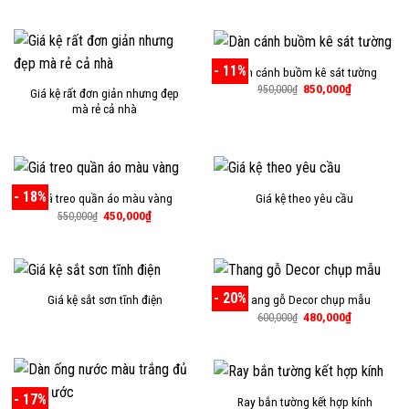
là:
tại
là:
tại
1,100,000₫.
là:
250,000₫.
là:
950,000₫.
150,000₫.
- 11%
Dàn cánh buồm kê sát tường
Giá
Giá
850,000
₫
950,000
₫
Giá kệ rất đơn giản nhưng đẹp
gốc
hiện
mà rẻ cả nhà
là:
tại
950,000₫.
là:
850,000₫.
- 18%
Giá treo quần áo màu vàng
Giá kệ theo yêu cầu
Giá
Giá
450,000
₫
550,000
₫
gốc
hiện
là:
tại
550,000₫.
là:
450,000₫.
- 20%
Giá kệ sắt sơn tĩnh điện
Thang gỗ Decor chụp mẫu
Giá
Giá
480,000
₫
600,000
₫
gốc
hiện
là:
tại
600,000₫.
là:
480,000₫.
- 17%
Ray bắn tường kết hợp kính