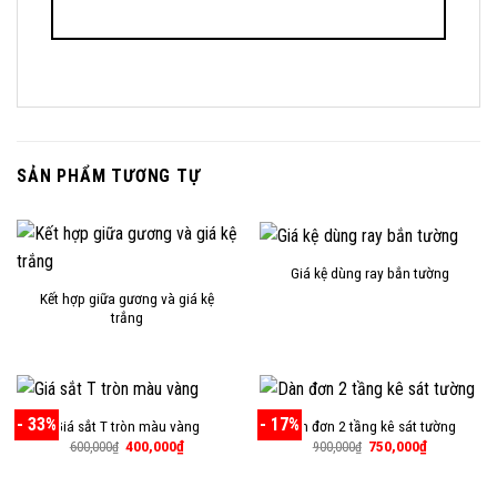
SẢN PHẨM TƯƠNG TỰ
Giá kệ dùng ray bắn tường
Kết hợp giữa gương và giá kệ
trắng
- 33%
- 17%
Giá sắt T tròn màu vàng
Dàn đơn 2 tầng kê sát tường
Giá
Giá
Giá
Giá
400,000
₫
750,000
₫
600,000
₫
900,000
₫
gốc
hiện
gốc
hiện
là:
tại
là:
tại
600,000₫.
là:
900,000₫.
là: