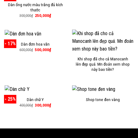
Dàn ống nước màu trắng đủ kích
thước
Giá
Giá
250,000
₫
300,000
₫
gốc
hiện
là:
tại
300,000₫.
là:
250,000₫.
- 17%
Dàn đơn hoa văn
Giá
Giá
500,000
₫
600,000
₫
gốc
hiện
là:
tại
Khi shop đã cho cả Manocanh
600,000₫.
là:
lên đẹp quá. Mn đoán xem shop
500,000₫.
này bao tiền?
- 25%
Dàn chữ Y
Shop tone đen vàng
Giá
Giá
300,000
₫
400,000
₫
gốc
hiện
là:
tại
400,000₫.
là:
300,000₫.