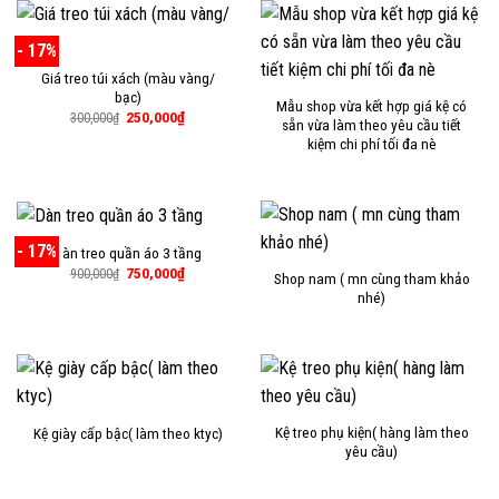
400,000₫.
750,000₫.
- 17%
Giá treo túi xách (màu vàng/
bạc)
Mẫu shop vừa kết hợp giá kệ có
Giá
Giá
250,000
₫
300,000
₫
sẵn vừa làm theo yêu cầu tiết
gốc
hiện
kiệm chi phí tối đa nè
là:
tại
300,000₫.
là:
250,000₫.
- 17%
Dàn treo quần áo 3 tầng
Giá
Giá
750,000
₫
900,000
₫
Shop nam ( mn cùng tham khảo
gốc
hiện
nhé)
là:
tại
900,000₫.
là:
750,000₫.
Kệ treo phụ kiện( hàng làm theo
Kệ giày cấp bậc( làm theo ktyc)
yêu cầu)