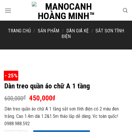
Skip
to
content
TRANG CHỦ
/
SẢN PHẨM
/
DÀN GIÁ KỆ
/
SẮT SƠN TĨNH
ĐIỆN
- 25%
Dàn treo quần áo chữ A 1 tầng
Giá
Giá
450,000
₫
₫
600,000
gốc
hiện
Dàn treo quần áo chữ A 1 tầng sắt sơn tĩnh điện có 2 màu đen
là:
tại
trắng. Cao 1.4m dài 1.2&1.5m tháo lắp dễ dàng. Vc toàn quốc!
600,000₫.
là:
0988.988.592
450,000₫.