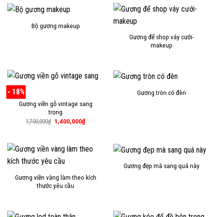
Bộ gương makeup
Gương để shop váy cưới-
makeup
- 18%
Gương tròn có đèn
Gương viền gỗ vintage sang
trọng
Giá
Giá
1,400,000
₫
1,700,000
₫
gốc
hiện
là:
tại
1,700,000₫.
là:
1,400,000₫.
Gương đẹp mà sang quá này
Gương viền vàng làm theo kích
thước yêu cầu