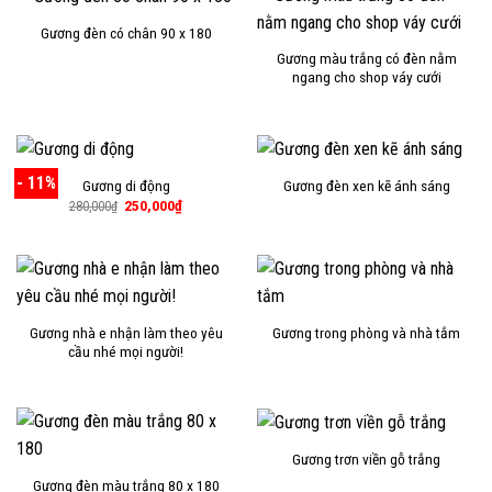
Gương đèn có chân 90 x 180
Gương màu trắng có đèn nằm
ngang cho shop váy cưới
- 11%
Gương di động
Gương đèn xen kẽ ánh sáng
Giá
Giá
250,000
₫
280,000
₫
gốc
hiện
là:
tại
280,000₫.
là:
250,000₫.
Gương nhà e nhận làm theo yêu
Gương trong phòng và nhà tắm
cầu nhé mọi người!
Gương trơn viền gỗ trắng
Gương đèn màu trắng 80 x 180