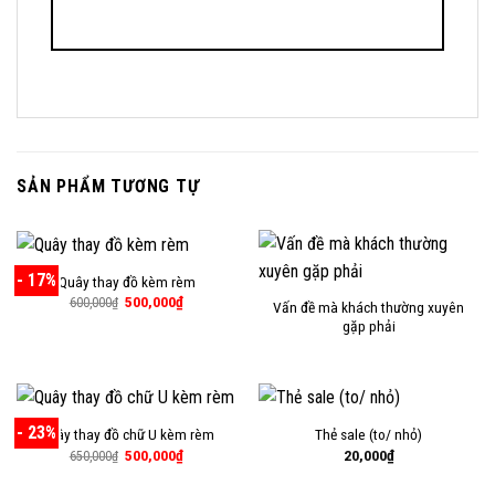
SẢN PHẨM TƯƠNG TỰ
- 17%
Quây thay đồ kèm rèm
Giá
Giá
500,000
₫
600,000
₫
Vấn đề mà khách thường xuyên
gốc
hiện
gặp phải
là:
tại
600,000₫.
là:
500,000₫.
- 23%
Quây thay đồ chữ U kèm rèm
Thẻ sale (to/ nhỏ)
Giá
Giá
500,000
₫
20,000
₫
650,000
₫
gốc
hiện
là:
tại