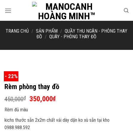
Skip
to
content
TRANG CHỦ
/
SẢN PHẨM
/
QUẦY THU NGÂN - PHÒNG THAY
ĐỒ
/
QUÂY - PHÒNG THAY ĐỒ
- 22%
Rèm phòng thay đồ
Giá
Giá
350,000
₫
₫
450,000
gốc
hiện
Rèm đủ màu
là:
tại
450,000₫.
là:
kichs thước sẵn 2x2m chất vải dày dặn ko xù sẵn tại kho
350,000₫.
0988.988.592